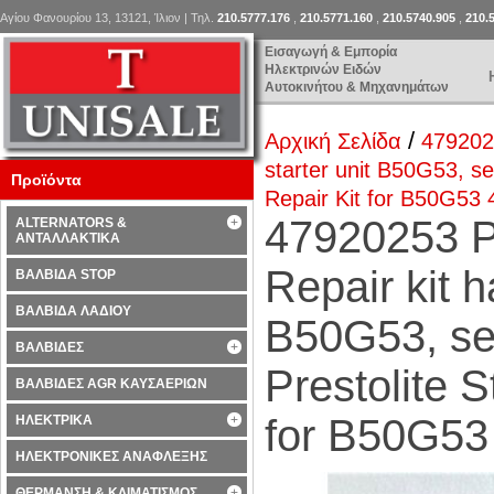
Αγίου Φανουρίου 13, 13121, Ίλιον | Τηλ.
210.5777.176
,
210.5771.160
,
210.5740.905
,
210.
Εισαγωγή & Εμπορία
Ηλεκτρινών Ειδών
Αυτοκινήτου & Μηχανημάτων
/
Αρχική Σελίδα
479202
starter unit B50G53, ser
Προϊόντα
Repair Kit for B50G53
47920253
ALTERNATORS &
ΑΝΤΑΛΛΑΚΤΙΚΑ
Repair kit h
ΒΑΛΒΙΔΑ STOP
ΒΑΛΒΙΔΑ ΛΑΔΙΟΥ
B50G53, ser
ΒΑΛΒΙΔΕΣ
Prestolite S
ΒΑΛΒΙΔΕΣ AGR ΚΑΥΣΑΕΡΙΩΝ
for B50G53
ΗΛΕΚΤΡΙΚΑ
ΗΛΕΚΤΡΟΝΙΚΕΣ ΑΝΑΦΛΕΞΗΣ
ΘΕΡΜΑΝΣΗ & ΚΛΙΜΑΤΙΣΜΟΣ