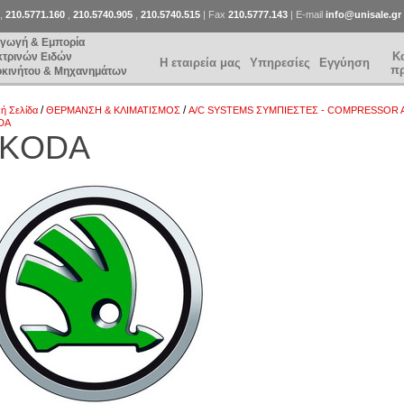
,
210.5771.160
,
210.5740.905
,
210.5740.515
| Fax
210.5777.143
| E-mail
info@unisale.gr
αγωγή & Εμπορία
Κ
κτρινών Ειδών
Η εταιρεία μας
Υπηρεσίες
Εγγύηση
π
οκινήτου & Μηχανημάτων
/
/
κή Σελίδα
ΘΕΡΜΑΝΣΗ & ΚΛΙΜΑΤΙΣΜΟΣ
A/C SYSTEMS ΣΥΜΠΙΕΣΤΕΣ - COMPRESSOR 
DA
KODA