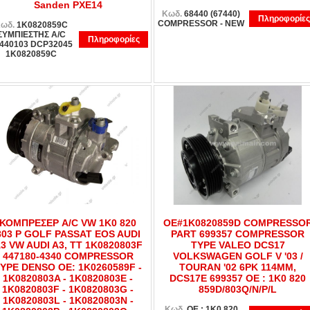
Sanden PXE14
Κωδ.
68440 (67440)
Πληροφορίες
COMPRESSOR - NEW
ωδ.
1K0820859C
ΣΥΜΠΙΕΣΤΗΣ A/C
Πληροφορίες
440103 DCP32045
1K0820859C
ΚΟΜΠΡΕΣΕΡ A/C VW 1K0 820
OE#1K0820859D COMPRESSO
803 P GOLF PASSAT EOS AUDI
PART 699357 COMPRESSOR
3 VW AUDI A3, TT 1K0820803F
TYPE VALEO DCS17
447180-4340 COMPRESSOR
VOLKSWAGEN GOLF V '03 /
YPE DENSO OE: 1K0260589F -
TOURAN '02 6PK 114MM,
1K0820803A - 1K0820803E -
DCS17E 699357 OE : 1K0 820
1K0820803F - 1K0820803G -
859D/803Q/N/P/L
1K0820803L - 1K0820803N -
Κωδ.
OE : 1K0 820