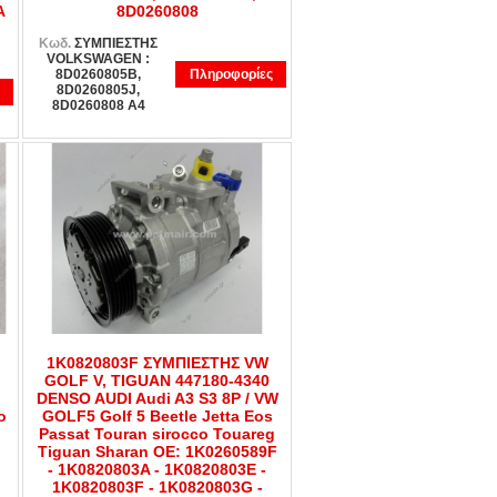
A
8D0260808
Κωδ.
ΣΥΜΠΙΕΣΤΗΣ
VOLKSWAGEN :
8D0260805B,
Πληροφορίες
8D0260805J,
8D0260808 A4
1K0820803F ΣΥΜΠΙΕΣΤΗΣ VW
GOLF V, TIGUAN 447180-4340
DENSO AUDI Audi A3 S3 8P / VW
o
GOLF5 Golf 5 Beetle Jetta Eos
Passat Touran sirocco Touareg
Tiguan Sharan OE: 1K0260589F
- 1K0820803A - 1K0820803E -
1K0820803F - 1K0820803G -