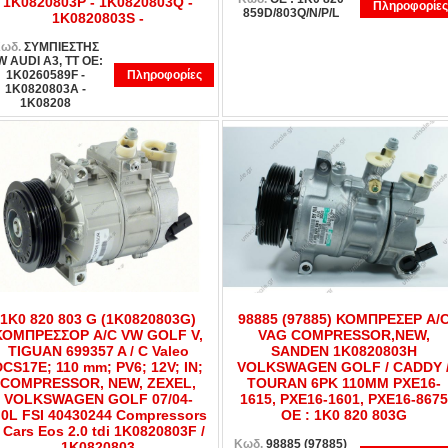
1K0820803P - 1K0820803Q -
Πληροφορίες
859D/803Q/N/P/L
1K0820803S -
ωδ.
ΣΥΜΠΙΕΣΤΗΣ
W AUDI A3, TT OE:
1K0260589F -
Πληροφορίες
1K0820803A -
1K08208
1K0 820 803 G (1K0820803G)
98885 (97885) ΚΟΜΠΡΕΣΕΡ A/
ΚΟΜΠΡΕΣΣΟΡ A/C VW GOLF V,
VAG COMPRESSOR,NEW,
TIGUAN 699357 A / C Valeo
SANDEN 1K0820803H
DCS17E; 110 mm; PV6; 12V; IN;
VOLKSWAGEN GOLF / CADDY 
COMPRESSOR, NEW, ZEXEL,
TOURAN 6PK 110MM PXE16-
VOLKSWAGEN GOLF 07/04-
1615, PXE16-1601, PXE16-8675
.0L FSI 40430244 Compressors
OE : 1K0 820 803G
 Cars Eos 2.0 tdi 1K0820803F /
Κωδ.
98885 (97885)
1K0820803