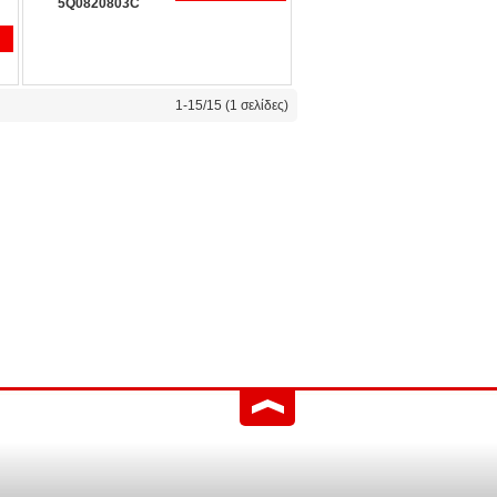
5Q0820803C
1-15/15 (1 σελίδες)