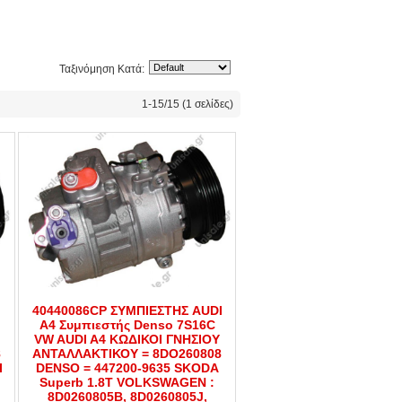
Ταξινόμηση Κατά:
1-15/15 (1 σελίδες)
o
40440086CP ΣΥΜΠΙΕΣΤΗΣ AUDI
A4 Συμπιεστής Denso 7S16C
VW AUDI A4 ΚΩΔΙΚΟΙ ΓΝΗΣΙΟΥ
8
ΑΝΤΑΛΛΑΚΤΙΚΟΥ = 8DO260808
I
DENSO = 447200-9635 SKODA
Superb 1.8T VOLKSWAGEN :
8D0260805B, 8D0260805J,