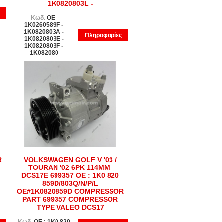
1K0820803L -
Κωδ.
OE:
1K0260589F -
1K0820803A -
Πληροφορίες
1K0820803E -
1K0820803F -
1K082080
R
VOLKSWAGEN GOLF V '03 /
TOURAN '02 6PK 114MM,
DCS17E 699357 OE : 1K0 820
859D/803Q/N/P/L
OE#1K0820859D COMPRESSOR
PART 699357 COMPRESSOR
TYPE VALEO DCS17
Κωδ.
OE : 1K0 820