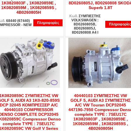
1K0820803F , 1K0820859E ,
8D0260805J, 8D0260808 SKOD
1K0820859M , 1K0820859S ,
Superb 1.8T
4B0260805H
Κωδ.
ΣΥΜΠΙΕΣΤΗΣ
VOLKSWAGEN :
ωδ.
68440 (67440)
Πληροφορίες
8D0260805B,
Πληροφορίες
MPRESSOR - NEW
8D0260805J,
8D0260808 A4 I
1K0820859C ΣΥΜΠΙΕΣΤΗΣ VW
40440103 ΣΥΜΠΙΕΣΤΗΣ VW
GOLF 5, AUDI A3 1K0-820-859S
GOLF 5, AUDI A3 ΣΥΜΠΙΕΣΤΗΣ
DCP 32045 ΚΟΜΠΡΕΣΣΕΡ A/C
A/C VW Touran DCP32045
40440103 COMPRESSOR
447190-7950 Compressor Dens
DENSO COMPLETE DCP32045
complete TYPE : 7SEU17C
K0820859C Compressor Denso
1K0820803F , 1K0820859E ,
complete TYPE : 7SEU17C
1K0820859M , 1K0820859S ,
1K0820859C VW Golf V Series
4B0260805H