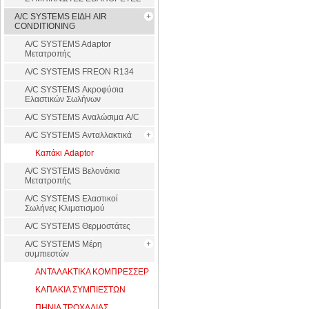
A/C SYSTEMS ΕΙΔΗ AIR
CONDITIONING
A/C SYSTEMS Adaptor
Μετατροπής
A/C SYSTEMS FREON R134
A/C SYSTEMS Ακροφύσια
Ελαστικών Σωλήνων
A/C SYSTEMS Αναλώσιμα A/C
A/C SYSTEMS Ανταλλακτικά
Καπάκι Adaptor
A/C SYSTEMS Βελονάκια
Μετατροπής
A/C SYSTEMS Ελαστικοί
Σωλήνες Κλιματισμού
A/C SYSTEMS Θερμοστάτες
A/C SYSTEMS Μέρη
συμπιεστών
ΑΝΤΑΛΑΚΤΙΚΑ ΚΟΜΠΡΕΣΣΕΡ
ΚΑΠΑΚΙΑ ΣΥΜΠΙΕΣΤΩΝ
ΠΗΝΙΑ ΤΡΟΧΑΛΙΑΣ