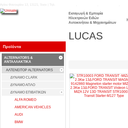
Αγίου Φανουρίου 13, 13121, Ίλιον | Τηλ.
210.5777.176
,
210.5771.160
,
210.5740.905
,
210.
Εισαγωγή & Εμπορία
Ηλεκτρινών Ειδών
Αυτοκινήτου & Μηχανημάτων
LUCAS
Προϊόντα
ALTERNATORS &
ΑΝΤΑΛΛΑΚΤΙΚΑ
ΑΛΤΕΝΕΙΤΟΡ ALTERNATORS
ΔΥΝΑΜΟ CLARK
ΔΥΝΑΜΟ ΑΠΛΟ
ΔΥΝΑΜΟ ΕΠΙΒΑΤΙΚΩΝ
ALFA ROMEO
AMERICAN VEHICLES
AUDI
BMW