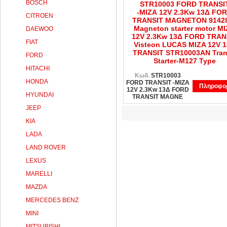
BOSCH
STR10003 FORD TRANSI
-ΜΙΖΑ 12V 2.3Kw 13Δ FO
CITROEN
TRANSIT MAGNETON 9142
Magneton starter motor Μ
DAEWOO
12V 2.3Kw 13Δ FORD TRAN
FIAT
Visteon LUCAS MIZA 12V 
TRANSIT STR10003AN Tran
FORD
Starter-M127 Type
HITACHI
Κωδ.
STR10003
HONDA
FORD TRANSIT -ΜΙΖΑ
Πληροφορ
12V 2.3Kw 13Δ FORD
HYUNDAI
TRANSIT MAGNE
JEEP
KIA
LADA
LAND ROVER
LEXUS
MARELLI
MAZDA
MERCEDES BENZ
MINI
MITSUBISHI