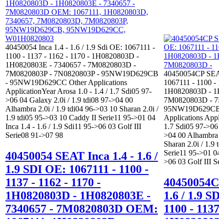
40450054 Inca 1.4 - 1.6 / 1.9 Sdi OE: 1067111 -
1100 - 1137 - 1162 - 1170 - 1H0820803D -
1H0820803E - 7340657 - 7M0820803D -
7M0820803P - 7N0820803P - 95NW19D629CB
40450054CP SEAT 
- 95NW19D629CC Other Applications
1067111 - 1100 - 
ApplicationYear Arosa 1.0 - 1.4 / 1.7 Sdi05 97-
1H0820803D - 1
>06 04 Galaxy 2.0i / 1.9 tdi08 97->04 00
7M0820803D - 7
Alhambra 2.0i / 1.9 tdi04 96->03 10 Sharan 2.0i /
95NW19D629CB
1.9 tdi05 95->03 10 Caddy II Serie11 95->01 04
Applications Appl
Inca 1.4 - 1.6 / 1.9 Sdi11 95->06 03 Golf III
1.7 Sdi05 97->06 
Serie08 91->07 98
>04 00 Alhambra 2
Sharan 2.0i / 1.9
Serie11 95->01 04
40450054 SEAT Inca 1.4 - 1.6 /
>06 03 Golf III S
1.9 SDI OE: 1067111 - 1100 -
1137 - 1162 - 1170 -
40450054C
1H0820803D - 1H0820803E -
1.6 / 1.9 S
7340657 - 7M0820803D OEM:
1100 - 1137