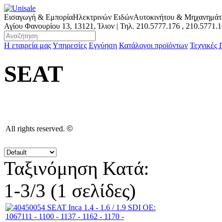
Εισαγωγή & Εμπορία
Ηλεκτρινών Ειδών
Αυτοκινήτου & Μηχανημά
Αγίου Φανουρίου 13, 13121, Ίλιον | Τηλ.
210.5777.176
,
210.5771.
Η εταιρεία μας
Υπηρεσίες
Εγγύηση
Κατάλογοι προϊόντων
Τεχνικές
SEAT
All rights reserved.
©
Ταξινόμηση Κατά:
1-3/3 (1 σελίδες)