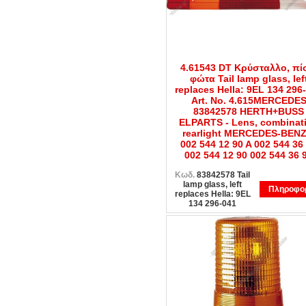
4.61543 DT Κρύσταλλο, π
φώτα Tail lamp glass, lef
replaces Hella: 9EL 134 296
Art. No. 4.615MERCEDE
83842578 HERTH+BUSS
ELPARTS - Lens, combinat
rearlight MERCEDES-BENZ
002 544 12 90 A 002 544 36
002 544 12 90 002 544 36 
Κωδ.
83842578 Tail
lamp glass, left
Πληροφορ
replaces Hella: 9EL
134 296-041