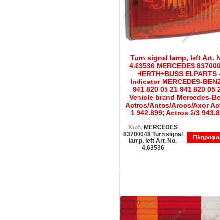
Turn signal lamp, left Art. 
4.63536 MERCEDES 83700
HERTH+BUSS ELPARTS 
Indicator MERCEDES-BENZ
941 820 05 21 941 820 05 
Vehicle brand Mercedes-B
Actros/Antos/Arocs/Axor Ac
1 942.899; Actros 2/3 943.
Κωδ.
MERCEDES
83700048 Turn signal
Πληροφορ
lamp, left Art. No.
4.63536