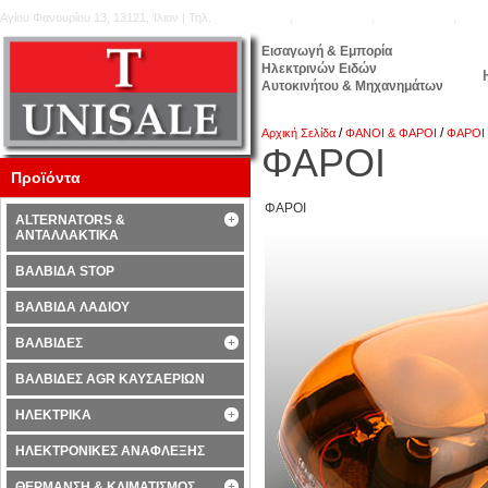
Αγίου Φανουρίου 13, 13121, Ίλιον | Τηλ.
210.5777.176
,
210.5771.160
,
210.5740.905
,
210.
Εισαγωγή & Εμπορία
Ηλεκτρινών Ειδών
Αυτοκινήτου & Μηχανημάτων
/
/
Αρχική Σελίδα
ΦΑΝΟΙ & ΦΑΡΟΙ
ΦΑΡΟΙ
ΦΑΡΟΙ
Προϊόντα
ΦΑΡΟΙ
ALTERNATORS &
ΑΝΤΑΛΛΑΚΤΙΚΑ
ΒΑΛΒΙΔΑ STOP
ΒΑΛΒΙΔΑ ΛΑΔΙΟΥ
ΒΑΛΒΙΔΕΣ
ΒΑΛΒΙΔΕΣ AGR ΚΑΥΣΑΕΡΙΩΝ
ΗΛΕΚΤΡΙΚΑ
ΗΛΕΚΤΡΟΝΙΚΕΣ ΑΝΑΦΛΕΞΗΣ
ΘΕΡΜΑΝΣΗ & ΚΛΙΜΑΤΙΣΜΟΣ