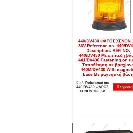
440/DV430 ΦΑΡΟΣ XENON 
36V Reference no: 440/DV
Description: REF. NO.
440/DV430 Με επίπεδη βά
441/DV430 Fastening on t
Τοποθέτηση σε βραχίον
440M/DV430 With magnet
base Με μαγνητική βάσ
Κωδ.
Reference no:
440/DV430 ΦΑΡΟΣ
Πληροφορ
ΧΕΝΟΝ 10-36V