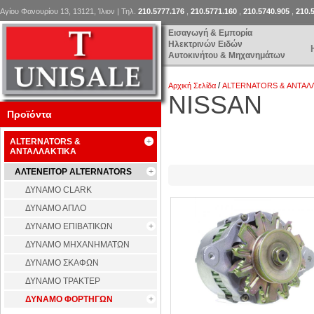
Αγίου Φανουρίου 13, 13121, Ίλιον | Τηλ.
210.5777.176
,
210.5771.160
,
210.5740.905
,
210.
Εισαγωγή & Εμπορία
Ηλεκτρινών Ειδών
Αυτοκινήτου & Μηχανημάτων
/
Αρχική Σελίδα
ALTERNATORS & ΑΝΤΑΛ
NISSAN
Προϊόντα
ALTERNATORS &
ΑΝΤΑΛΛΑΚΤΙΚΑ
ΑΛΤΕΝΕΙΤΟΡ ALTERNATORS
ΔΥΝΑΜΟ CLARK
ΔΥΝΑΜΟ ΑΠΛΟ
ΔΥΝΑΜΟ ΕΠΙΒΑΤΙΚΩΝ
ΔΥΝΑΜΟ ΜΗΧΑΝΗΜΑΤΩΝ
ΔΥΝΑΜΟ ΣΚΑΦΩΝ
ΔΥΝΑΜΟ ΤΡΑΚΤΕΡ
ΔΥΝΑΜΟ ΦΟΡΤΗΓΩΝ