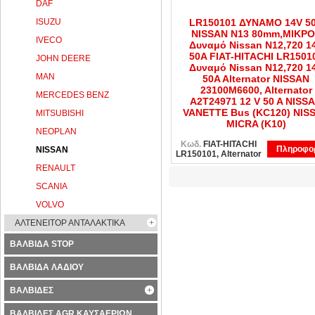
DAF
ISUZU
LR150101 ΔΥΝΑΜΟ 14V 5
NISSAN N13 80mm,ΜΙΚΡΟ
IVECO
Δυναμό Nissan N12,720 1
50A FIAT-HITACHI LR1501
JOHN DEERE
Δυναμό Nissan N12,720 1
MAN
50A Alternator NISSAN
23100M6600, Alternator
MERCEDES BENZ
A2T24971 12 V 50 A NISS
VANETTE Bus (KC120) NIS
MITSUBISHI
MICRA (K10)
NEOPLAN
Κωδ.
FIAT-HITACHI
Πληροφορ
NISSAN
LR150101, Alternator
RENAULT
SCANIA
VOLVO
ΑΛΤΕΝΕΙΤΟΡ ΑΝΤΑΛΑΚΤΙΚΑ
ΒΑΛΒΙΔΑ STOP
ΒΑΛΒΙΔΑ ΛΑΔΙΟΥ
ΒΑΛΒΙΔΕΣ
ΒΑΛΒΙΔΕΣ AGR ΚΑΥΣΑΕΡΙΩΝ