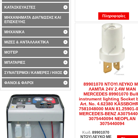
ΚΑΤΑΣΚΕΥΑΣΤΕΣ
Πληροφορίες
ΜΗΧΑΝΗΜΑΤΑ ΔΙΑΓΝΩΣΗΣ ΚΑΙ
ΕΠΙΣΚΕΥΗΣ
ΜΗΧΑΝΙΚΑ
ΜΙΖΕΣ & ΑΝΤΑΛΛΑΚΤΙΚΑ
ΜΟΤΈΡ
ΜΠΑΤΑΡΙΕΣ
ΣΥΝΑΓΕΡΜΟΙ / ΚΑΜΕΡΕΣ / ΗΧΟΣ
ΦΑΝΟΙ & ΦΑΡΟΙ
89901070 ΝΤΟΥΙ ΛΕΥΚΟ 
ΛΑΜΠΑ 24V 2.4W MAN
MERCEDES 89901070 Bul
instrument lighting Socket 
Art. No. 4.62380 KÄSSBOH
7581048000 MAN 81.25901-
MERCEDES-BENZ A3075440
3075440094 NEOPLAN
3075440094
Κωδ.
89901070
ΝΤΟΥΙ ΛΕΥΚΟ ΜΕ