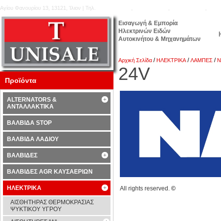
Αγίου Φανουρίου 13, 13121, Ίλιον | Τηλ.
210.5777.176
,
210.5771.160
,
210.5740.905
,
210.
Εισαγωγή & Εμπορία
Ηλεκτρινών Ειδών
Αυτοκινήτου & Μηχανημάτων
/
/
/
Αρχική Σελίδα
ΗΛΕΚΤΡΙΚΑ
ΛΑΜΠΕΣ
N
24V
Προϊόντα
ALTERNATORS &
ΑΝΤΑΛΛΑΚΤΙΚΑ
ΒΑΛΒΙΔΑ STOP
ΒΑΛΒΙΔΑ ΛΑΔΙΟΥ
ΒΑΛΒΙΔΕΣ
ΒΑΛΒΙΔΕΣ AGR ΚΑΥΣΑΕΡΙΩΝ
ΗΛΕΚΤΡΙΚΑ
All rights reserved.
©
ΑΙΣΘΗΤΗΡΑΣ ΘΕΡΜΟΚΡΑΣΙΑΣ
ΨΥΚΤΙΚΟΥ ΥΓΡΟΥ