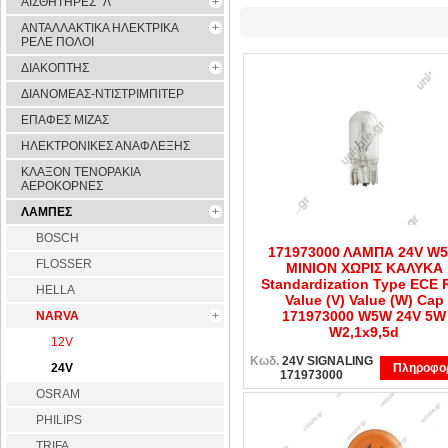
ΑΙΣΘΗΤΗΡΕΣ ''Λ''
ΑΝΤΑΛΛΑΚΤΙΚΑ ΗΛΕΚΤΡΙΚΑ
ΡΕΛΕ ΠΟΛΟΙ
ΔΙΑΚΟΠΤΗΣ
ΔΙΑΝΟΜΕΑΣ-ΝΤΙΣΤΡΙΜΠΙΤΕΡ
ΕΠΑΦΕΣ ΜΙΖΑΣ
ΗΛΕΚΤΡΟΝΙΚΕΣ ΑΝΑΦΛΕΞΗΣ
ΚΛΑΞΟΝ ΤΕΝΟΡΑΚΙΑ
ΑΕΡΟΚΟΡΝΕΣ
ΛΑΜΠΕΣ
BOSCH
171973000 ΛΑΜΠΑ 24V W
FLOSSER
MINION XΩΡΙΣ ΚΑΛΥΚΑ
Standardization Type ECE 
HELLA
Value (V) Value (W) Cap
171973000 W5W 24V 5W
NARVA
W2,1x9,5d
12V
Κωδ.
24V SIGNALING
24V
Πληροφορ
171973000
OSRAM
PHILIPS
TRIFA