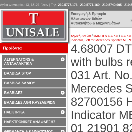
Αγίου Φανουρίου 13, 13121, Ίλιον | Τηλ.
210.5777.176
,
210.5771.160
,
210.5740.905
,
210.
Εισαγωγή & Εμπορία
Ηλεκτρινών Ειδών
Αυτοκινήτου & Μηχανημάτων
/
/
Αρχική Σελίδα
ΦΑΝΟΙ & ΦΑΡΟΙ
ΦΑΡΟΙ
Indicator, Left for Mercedes Sprinter
4.68007 DT 
Προϊόντα
with bulbs 
ALTERNATORS &
ΑΝΤΑΛΛΑΚΤΙΚΑ
031 Art. No.
ΒΑΛΒΙΔΑ STOP
ΒΑΛΒΙΔΑ ΛΑΔΙΟΥ
Mercedes 
ΒΑΛΒΙΔΕΣ
82700156
ΒΑΛΒΙΔΕΣ AGR ΚΑΥΣΑΕΡΙΩΝ
Indicator
ΗΛΕΚΤΡΙΚΑ
ΗΛΕΚΤΡΟΝΙΚΕΣ ΑΝΑΦΛΕΞΗΣ
01 21901 8
ΘΕΡΜΑΝΣΗ & ΚΛΙΜΑΤΙΣΜΟΣ