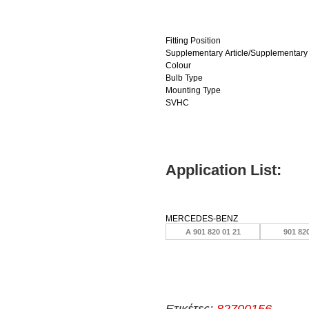
Fitting Position
Supplementary Article/Supplementary 
Colour
Bulb Type
Mounting Type
SVHC
Application List:
MERCEDES-BENZ
A 901 820 01 21
901 82
Ετικέτες:
82700156
,