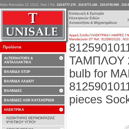
Αγίου Φανουρίου 13, 13121, Ίλιον | Τηλ.
210.5777.176
,
210.5771.160
,
210.5740.905
,
210.
Εισαγωγή & Εμπορία
Ηλεκτρινών Ειδών
Αυτοκινήτου & Μηχανημάτων
/
/
/
Αρχική Σελίδα
ΗΛΕΚΤΡΙΚΑ
ΛΑΜΠΕΣ
N
Manufacturer DT Ref.: 81259010110 , N101
812590101
Προϊόντα
ΤΑΜΠΛΟΥ 2
ALTERNATORS &
ΑΝΤΑΛΛΑΚΤΙΚΑ
bulb for MA
ΒΑΛΒΙΔΑ STOP
ΒΑΛΒΙΔΑ ΛΑΔΙΟΥ
8125901011
ΒΑΛΒΙΔΕΣ
pieces Sock
ΒΑΛΒΙΔΕΣ AGR ΚΑΥΣΑΕΡΙΩΝ
ΗΛΕΚΤΡΙΚΑ
ΑΙΣΘΗΤΗΡΑΣ ΘΕΡΜΟΚΡΑΣΙΑΣ
ΨΥΚΤΙΚΟΥ ΥΓΡΟΥ