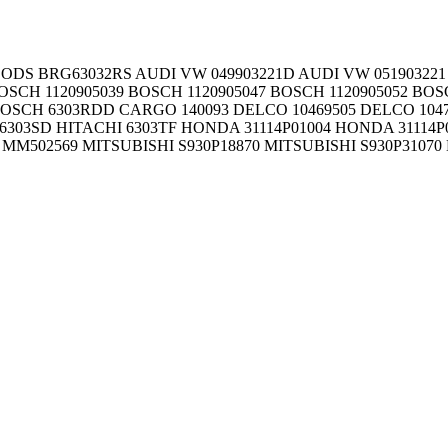
m WOODS BRG63032RS AUDI VW 049903221D AUDI VW 05190322
OSCH 1120905039 BOSCH 1120905047 BOSCH 1120905052 BOS
BOSCH 6303RDD CARGO 140093 DELCO 10469505 DELCO 1047
6303SD HITACHI 6303TF HONDA 31114P01004 HONDA 31114P
MM502569 MITSUBISHI S930P18870 MITSUBISHI S930P31070