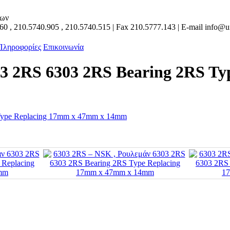
των
160
,
210.5740.905
,
210.5740.515
| Fax
210.5777.143
| E-mail
info@un
 Πληροφορίες
Επικοινωνία
03 2RS 6303 2RS Bearing 2RS T