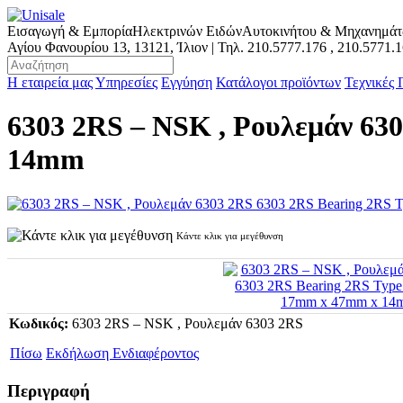
Εισαγωγή & Εμπορία
Ηλεκτρινών Ειδών
Αυτοκινήτου & Μηχανημά
Αγίου Φανουρίου 13, 13121, Ίλιον | Τηλ.
210.5777.176
,
210.5771.
Η εταιρεία μας
Υπηρεσίες
Εγγύηση
Κατάλογοι προϊόντων
Τεχνικές
6303 2RS – NSK , Ρουλεμάν 63
14mm
Κάντε κλικ για μεγέθυνση
Κωδικός:
6303 2RS – NSK , Ρουλεμάν 6303 2RS
Πίσω
Εκδήλωση Ενδιαφέροντος
Περιγραφή