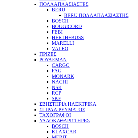
ΠΟΛΛΑΠΛΑΣΙΑΣΤΕΣ
BERU
BERU ΠΟΛΛΑΠΛΑΣΙΑΣΤΗΣ
BOSCH
BOUGICORD
FEBI
HERTH+BUSS
MARELLI
VALEO
ΠΡΙΖΕΣ
ΡΟΥΛΕΜΑΝ
CARGO
FAG
MONARK
NACHI
NSK
RCP
SKF
ΣΒΗΣΤΗΡΙΑ ΗΛΕΚΤΡΙΚΑ
ΣΠΙΡΑΛ ΡΕΥΜΑΤΟΣ
ΤΑΧΟΓΡΑΦΟΙ
ΥΑΛΟΚΑΘΑΡΙΣΤΗΡΕΣ
BOSCH
KLAXCAR
MERIT