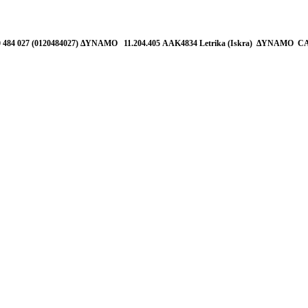
4 027 (0120484027) ΔΥΝΑΜΟ 11.204.405 AAK4834 Letrika (Iskra) ΔΥΝΑΜΟ C