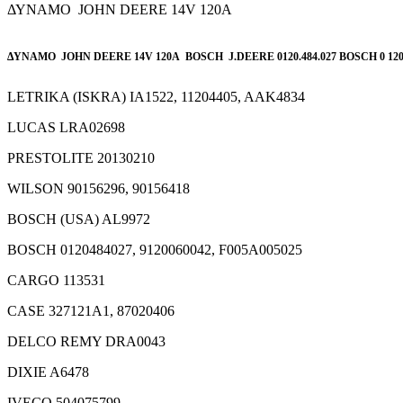
ΔΥΝΑΜΟ JOHN DEERE 14V 120A
ΔΥΝΑΜΟ JOHN DEERE 14V 120A BOSCH J.DEERE 0120.484.027 BOSCH 0 120 48
LETRIKA (ISKRA)
IA1522, 11204405, AAK4834
LUCAS
LRA02698
PRESTOLITE
20130210
WILSON
90156296, 90156418
BOSCH (USA)
AL9972
BOSCH
0120484027, 9120060042, F005A005025
CARGO
113531
CASE
327121A1, 87020406
DELCO REMY
DRA0043
DIXIE
A6478
IVECO
504075799