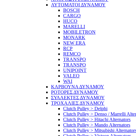
ΑΥΤΟΜΑΤΟΙ ΔΥΝΑΜΟΥ
BOSCH
CARGO
HUCO
MARELLI
MOBILETRON
MONARK
NEW ERA
RCP
REMCO
TRANSPO
TRANSPO
UNIPOINT
VALEO
WAI
ΚΑΡΒΟΥΝΑ ΔΥΝΑΜΟΥ
ΡΟΤΟΡΕΣ ΔΥΝΑΜΟΥ
ΣΥΛΛΕΚΤΕΣ ΔΥΝΑΜΟΥ
ΤΡΟΧΑΛΙΕΣ ΔΥΝΑΜΟΥ
Clutch Pulley > Delphi
Clutch Pulley > Denso / Marrelli Alte
Clutch Pulley > Hitachi Alternators
Clutch Pulley > Mando Alternators
Clutch Pulley > Mitsubishi Alternator
Clutch Pulley > Visteon Alternators