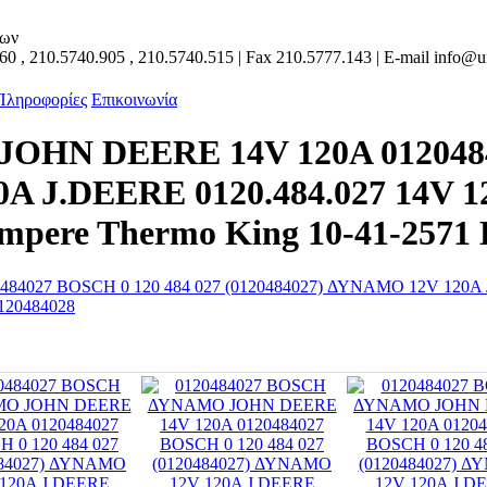
των
160
,
210.5740.905
,
210.5740.515
| Fax
210.5777.143
| E-mail
info@un
 Πληροφορίες
Επικοινωνία
OHN DEERE 14V 120A 01204840
A J.DEERE 0120.484.027 14V 
Ampere Thermo King 10-41-2571