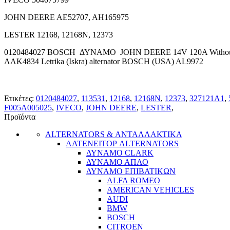
JOHN DEERE
AE52707, AH165975
LESTER
12168, 12168N, 12373
0120484027 BOSCH ΔΥΝΑΜΟ JOHN DEERE 14V 120A Without / 
AAK4834 Letrika (Iskra) alternator BOSCH (USA)
AL9972
Ετικέτες:
0120484027
,
113531
,
12168
,
12168N
,
12373
,
327121A1
,
F005A005025
,
IVECO
,
JOHN DEERE
,
LESTER
,
Προϊόντα
ALTERNATORS & ΑΝΤΑΛΛΑΚΤΙΚΑ
ΑΛΤΕΝΕΙΤΟΡ ALTERNATORS
ΔΥΝΑΜΟ CLARK
ΔΥΝΑΜΟ ΑΠΛΟ
ΔΥΝΑΜΟ ΕΠΙΒΑΤΙΚΩΝ
ALFA ROMEO
AMERICAN VEHICLES
AUDI
BMW
BOSCH
CITROEN