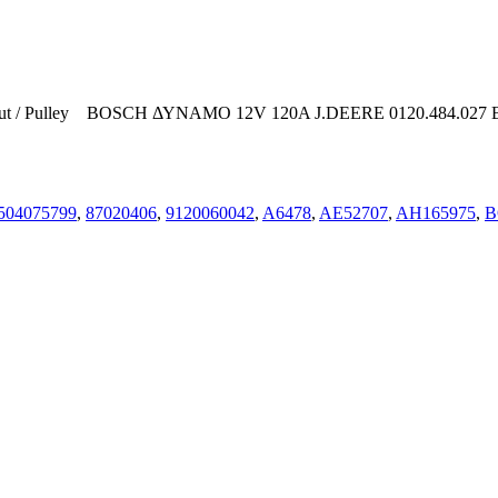
Pulley BOSCH ΔΥΝΑΜΟ 12V 120A J.DEERE 0120.484.027 BOSCH 
504075799
,
87020406
,
9120060042
,
A6478
,
AE52707
,
AH165975
,
B