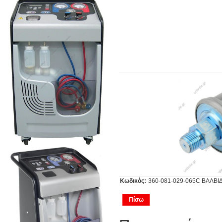
Κωδικός:
360-081-029-065C ΒΑΛΒΙΔ
Πίσω