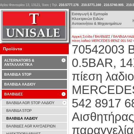
Αγίου Φανουρίου 13, 13121, Ίλιον | Τηλ.
210.5777.176
,
210.5771.160
,
210.5740.905
,
210.
Εισαγωγή & Εμπορία
Ηλεκτρινών Ειδών
Αυτοκινήτου & Μηχανημάτων
/
/
Αρχική Σελίδα
ΒΑΛΒΙΔΕΣ
ΒΑΛΒΙΔΑ ΛΑΔ
πίεση λαδιού MERCEDES-BENZ 001 542 49
70542003 
Προϊόντα
0.5BAR, 14
ALTERNATORS &
ΑΝΤΑΛΛΑΚΤΙΚΑ
πίεση λαδιο
ΒΑΛΒΙΔΑ STOP
ΒΑΛΒΙΔΑ ΛΑΔΙΟΥ
MERCEDES-
ΒΑΛΒΙΔΕΣ
542 8917 6
ΒΑΛΒΙΔΑ AGR STOP ΛΑΔΙΟΥ
ΒΑΛΒΙΔΑ STOP
Αισθητήρας
ΒΑΛΒΙΔΑ ΛΑΔΙΟΥ
παραγγελία
ΒΑΛΒΙΔΕΣ AGR ΚΑΥΣΑΕΡΙΩΝ