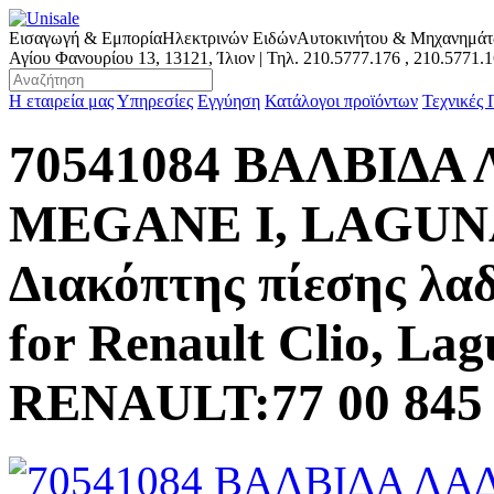
Εισαγωγή & Εμπορία
Ηλεκτρινών Ειδών
Αυτοκινήτου & Μηχανημά
Αγίου Φανουρίου 13, 13121, Ίλιον | Τηλ.
210.5777.176
,
210.5771.
Η εταιρεία μας
Υπηρεσίες
Εγγύηση
Κατάλογοι προϊόντων
Τεχνικές
70541084 ΒΑΛΒΙΔΑ 
MEGANE I, LAGUNA (
Διακόπτης πίεσης λαδ
for Renault Clio, La
RENAULT:77 00 845