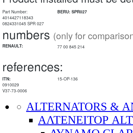
Part Number:
BERU: SPR027
4014427118343
0824331045 SPR 027
numbers
(only for compariso
RENAULT:
77 00 845 214
references:
ITN:
15-OP-136
0910029
V37-73-0006
ALTERNATORS & 
ΑΛΤΕΝΕΙΤΟΡ AL