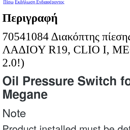
Πίσω
Εκδήλωση Ενδιαφέροντος
Περιγραφή
70541084 Διακόπτης πίεσ
ΛΑΔIOY R19, CLIO I, M
2.0!)
Oil Pressure Switch f
Megane
Note
Product installed must be de