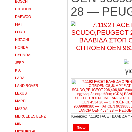
BOSCH
28 — PEU
CITROEN
DAEWOO
FIAT
FORD
HITACHI
HONDA
HYUNDAI
JEEP
KIA
LADA
LAND ROVER
LEXUS
MARELLI
MAZDA
MERCEDES BENZ
Κωδικός:
7.1192 FACET ΒΑΛΒΙΔΑ 
MINI
Πίσω
MITSUBISHI