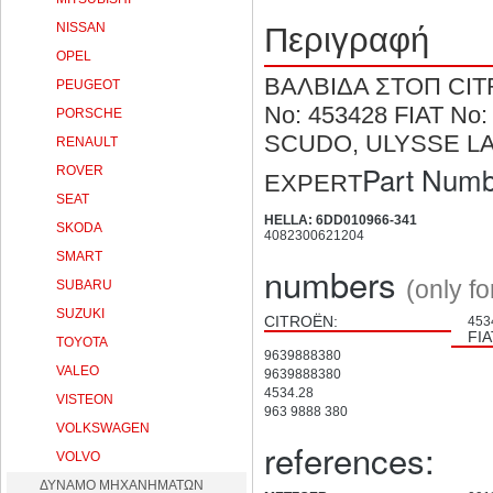
NISSAN
Περιγραφή
OPEL
ΒΑΛΒΙΔΑ ΣΤΟΠ CI
PEUGEOT
No: 453428 FIAT No
PORSCHE
SCUDO, ULYSSE LAN
RENAULT
Part Numb
ROVER
EXPERT
SEAT
HELLA: 6DD010966-341
SKODA
4082300621204
SMART
numbers
(only f
SUBARU
SUZUKI
CITROËN:
453
FIA
TOYOTA
9639888380
VALEO
9639888380
4534.28
VISTEON
963 9888 380
VOLKSWAGEN
references:
VOLVO
ΔΥΝΑΜΟ ΜΗΧΑΝΗΜΑΤΩΝ