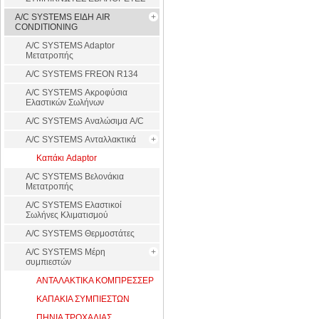
A/C SYSTEMS ΕΙΔΗ AIR
CONDITIONING
A/C SYSTEMS Adaptor
Μετατροπής
A/C SYSTEMS FREON R134
A/C SYSTEMS Ακροφύσια
Ελαστικών Σωλήνων
A/C SYSTEMS Αναλώσιμα A/C
A/C SYSTEMS Ανταλλακτικά
Καπάκι Adaptor
A/C SYSTEMS Βελονάκια
Μετατροπής
A/C SYSTEMS Ελαστικοί
Σωλήνες Κλιματισμού
A/C SYSTEMS Θερμοστάτες
A/C SYSTEMS Μέρη
συμπιεστών
ΑΝΤΑΛΑΚΤΙΚΑ ΚΟΜΠΡΕΣΣΕΡ
ΚΑΠΑΚΙΑ ΣΥΜΠΙΕΣΤΩΝ
ΠΗΝΙΑ ΤΡΟΧΑΛΙΑΣ