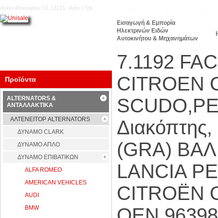
Αγίου Φανουρίου 13, 13121, Ίλιον | Τηλ.
210.5777.176
,
210.5771.160
,
210.5740.905
,
210.
Εισαγωγή & Εμπορία
Ηλεκτρινών Ειδών
Αυτοκινήτου & Μηχανημάτων
7.1192 FA
CITROEN C
Προϊόντα
ALTERNATORS &
SCUDO,PE
ΑΝΤΑΛΛΑΚΤΙΚΑ
ΑΛΤΕΝΕΙΤΟΡ ALTERNATORS
Διακόπτης,
ΔΥΝΑΜΟ CLARK
(GRA) ΒΑΛ
ΔΥΝΑΜΟ ΑΠΛΟ
ΔΥΝΑΜΟ ΕΠΙΒΑΤΙΚΩΝ
LANCIA P
ALFA ROMEO
AMERICAN VEHICLES
CITROËN O
AUDI
BMW
OEN 96398