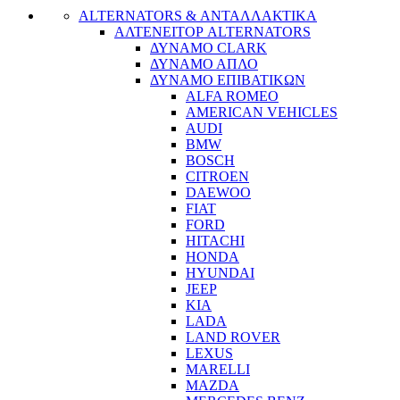
ALTERNATORS & ΑΝΤΑΛΛΑΚΤΙΚΑ
ΑΛΤΕΝΕΙΤΟΡ ALTERNATORS
ΔΥΝΑΜΟ CLARK
ΔΥΝΑΜΟ ΑΠΛΟ
ΔΥΝΑΜΟ ΕΠΙΒΑΤΙΚΩΝ
ALFA ROMEO
AMERICAN VEHICLES
AUDI
BMW
BOSCH
CITROEN
DAEWOO
FIAT
FORD
HITACHI
HONDA
HYUNDAI
JEEP
KIA
LADA
LAND ROVER
LEXUS
MARELLI
MAZDA