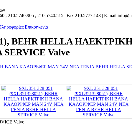
των
160
,
210.5740.905
,
210.5740.515
| Fax
210.5777.143
| E-mail
info@un
 Πληροφορίες
Επικοινωνία
28051), BEHR HELLA ΗΛΕΚΤΡ
 SERVICE Valve
RVICE Valve