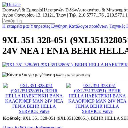
Εισαγωγή & Εμπορία
Ηλεκτρινών Ειδών
Αυτοκινήτου & Μηχανημά
Αγίου Φανουρίου 13, 13121, Ίλιον | Τηλ.
210.5777.176
,
210.5771.
Η εταιρεία μας
Υπηρεσίες
Εγγύηση
Κατάλογοι προϊόντων
Τεχνικές
9XL 351 328-051 (9XL3513
24V ΝΕΑ ΓΕΝΙΑ BEHR HELLA
Κάντε κλικ για μεγέθυνση
Κωδικός:
9XL 351 328-051 (9XL351328051), BEHR HELLA SE
Πίσω
Εκδήλωση Ενδιαφέροντος