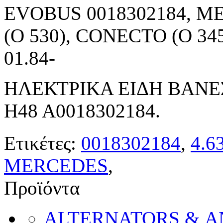
EVOBUS 0018302184, M
(O 530), CONECTO (O 345
01.84-
ΗΛΕΚΤΡΙΚΑ ΕΙΔΗ ΒΑΝΕ
H48 A0018302184.
Ετικέτες:
0018302184
,
4.6
MERCEDES
,
Προϊόντα
ALTERNATORS & 