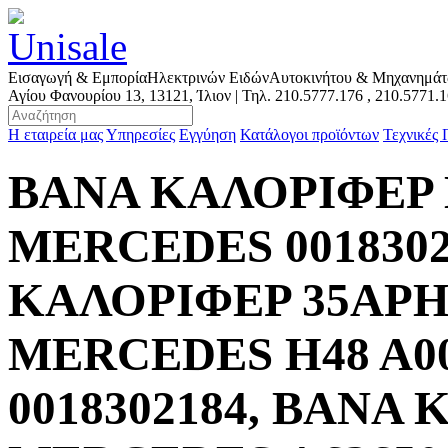
Εισαγωγή & Εμπορία
Ηλεκτρινών Ειδών
Αυτοκινήτου & Μηχανημά
Αγίου Φανουρίου 13, 13121, Ίλιον | Τηλ.
210.5777.176
,
210.5771.
Η εταιρεία μας
Υπηρεσίες
Εγγύηση
Κατάλογοι προϊόντων
Τεχνικές
ΒΑΝΑ ΚΑΛΟΡΙΦΕΡ 
MERCEDES 001830
ΚΑΛΟΡΙΦΕΡ 35ΑΡΗ
MERCEDES H48 A0
0018302184, ΒΑΝΑ