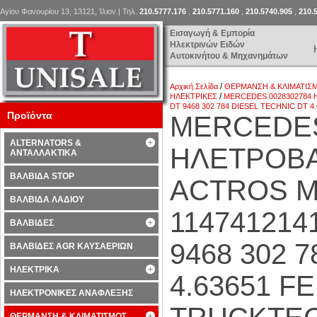
Αγίου Φανουρίου 13, 13121, Ίλιον | Τηλ.
210.5777.176
,
210.5771.160
,
210.5740.905
,
210.
Εισαγωγή & Εμπορία
Ηλεκτρινών Ειδών
Αυτοκινήτου & Μηχανημάτων
/
Αρχική Σελίδα
ΘΕΡΜΑΝΣΗ & ΚΛΙΜΑΤΙΣ
/
ΗΛΕΚΤΡΙΚΕΣ
MERCEDES 0028302784 Η
DT 9468 302 784 DIESEL TECHNIC DT 4
Προϊόντα
MERCEDES
ALTERNATORS &
ΗΛΕΤΡΟΒΑ
ΑΝΤΑΛΛΑΚΤΙΚΑ
ΒΑΛΒΙΔΑ STOP
ACTROS M
ΒΑΛΒΙΔΑ ΛΑΔΙΟΥ
114741214
ΒΑΛΒΙΔΕΣ
9468 302 
ΒΑΛΒΙΔΕΣ AGR ΚΑΥΣΑΕΡΙΩΝ
ΗΛΕΚΤΡΙΚΑ
4.63651 FE
ΗΛΕΚΤΡΟΝΙΚΕΣ ΑΝΑΦΛΕΞΗΣ
ΘΕΡΜΑΝΣΗ & ΚΛΙΜΑΤΙΣΜΟΣ