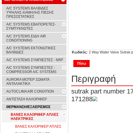
A/C SYSTEMS ΒΑΛΒΙΔΕΣ
ΥΨΗΛΗΣ-ΧΑΜΗΛΗΣ ΠΙΕΣΗΣ
ΠΡΕΣΟΣΤΑΤΙΚΕΣ
A/C SYSTEMS ΕΒΑΠΟΡΕΤΕΣ-
ΣΥΜΠYΚΝΩΤΕΣ
A/C SYSTEMS ΕΙΔΗ AIR
CONDITIONING
A/C SYSTEMS ΕΚΤΟΝΩΤΙΚΕΣ
ΒΑΛΒΙΔΕΣ
Κωδικός:
2 Way Water Valve Sutrak 
A/C SYSTEMS ΣΥΜΠΙΕΣΤΕΣ - NRF
Πίσω
A/C SYSTEMS ΣΥΜΠΙΕΣΤΕΣ -
COMPRESSOR A/C SYSTEMS
Περιγραφή
AURORA ΜΟΤΕΡ ΣΩΜΑΤΑ
ΑΝΤΑΛΑΚΤΙΚΑ
sutrak part number 
AUTOCLIMA AIR CONDITION
171288
ΑΝΤΙΣΤΑΣΗ ΚΑΛΟΡΙΦΕΡ
ΘΕΡΜΑΝΣΗ/ΕΞΑΕΡΙΣΜΟΣ
ΒΑΝΕΣ ΚΑΛΟΡΙΦΕΡ ΑΠΛΕΣ
ΗΛΕΚΤΡΙΚΕΣ
ΒΑΝΕΣ ΚΑΛΟΡΙΦΕΡ ΑΠΛΕΣ