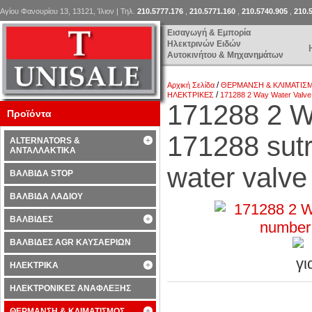
Αγίου Φανουρίου 13, 13121, Ίλιον | Τηλ.
210.5777.176
,
210.5771.160
,
210.5740.905
,
210.
Εισαγωγή & Εμπορία
Ηλεκτρινών Ειδών
Αυτοκινήτου & Μηχανημάτων
/
Αρχική Σελίδα
ΘΕΡΜΑΝΣΗ & ΚΛΙΜΑΤΙΣ
/
ΗΛΕΚΤΡΙΚΕΣ
171288 2 Way Water Valve
171288 2 W
Προϊόντα
171288 sut
ALTERNATORS &
ΑΝΤΑΛΛΑΚΤΙΚΑ
water valv
ΒΑΛΒΙΔΑ STOP
ΒΑΛΒΙΔΑ ΛΑΔΙΟΥ
ΒΑΛΒΙΔΕΣ
ΒΑΛΒΙΔΕΣ AGR ΚΑΥΣΑΕΡΙΩΝ
ΗΛΕΚΤΡΙΚΑ
ΗΛΕΚΤΡΟΝΙΚΕΣ ΑΝΑΦΛΕΞΗΣ
ΘΕΡΜΑΝΣΗ & ΚΛΙΜΑΤΙΣΜΟΣ