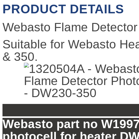
PRODUCT DETAILS
Webasto Flame Detector
Suitable for Webasto He
FLAME DETECT
& 350.
350
Webasto part no W1997
photocell for heater D