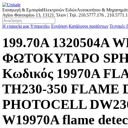
Εισαγωγή & Εμπορία
Ηλεκτρινών Ειδών
Αυτοκινήτου & Μηχανημά
Αγίου Φανουρίου 13, 13121, Ίλιον | Τηλ.
210.5777.176
,
210.5771.
Η εταιρεία μας
Υπηρεσίες
Εγγύηση
Κατάλογοι προϊόντων
Τεχνικές
199.70A 1320504A 
ΦΩΤΟΚΥΤΑΡΟ SPHE
Κωδικός 19970A F
TH230-350 FLAME
PHOTOCELL DW230-3
W19970A flame detect