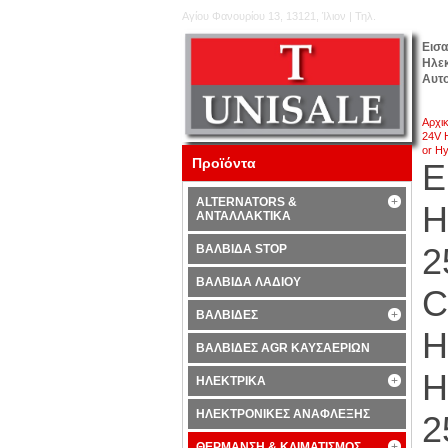
Αγίου Φανουρίου 13, 13121, Ίλιον | Τηλ.
210.5777.176
Εισ
Ηλε
Αυτ
Αρχι
24V 
or Hy
Προϊόντα
E
ALTERNATORS &
H
ΑΝΤΑΛΛΑΚΤΙΚΑ
2
ΒΑΛΒΙΔΑ STOP
ΒΑΛΒΙΔΑ ΛΑΔΙΟΥ
C
ΒΑΛΒΙΔΕΣ
H
ΒΑΛΒΙΔΕΣ AGR ΚΑΥΣΑΕΡΙΩΝ
H
ΗΛΕΚΤΡΙΚΑ
ΗΛΕΚΤΡΟΝΙΚΕΣ ΑΝΑΦΛΕΞΗΣ
2
ΘΕΡΜΑΝΣΗ & ΚΛΙΜΑΤΙΣΜΟΣ