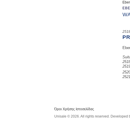
Eber
EB
WA
251
PR
Eber
Suit
251
251
252
252
Όροι Χρήσης Ιστοσελίδας
Unisale © 2026. All rights reserved. Developed