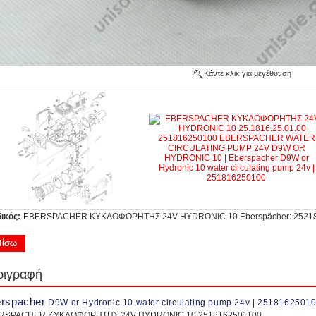
Κάντε κλικ για μεγέθυνση
ικός:
EBERSPACHER ΚΥΚΛΟΦΟΡΗΤΗΣ 24V HYDRONIC 10 Eberspächer: 2521
Πίσω
ριγραφή
rspacher
D9W or Hydronic 10 water circulating pump 24v | 2518162501
RSPACHER ΚΥΚΛΟΦΟΡΗΤΗΣ 24V HYDRONIC 10 2518162501100