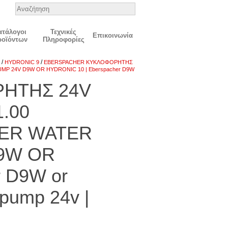
ατάλογοι
Τεχνικές
Επικοινωνία
ροϊόντων
Πληροφορίες
/
/
HYDRONIC 9
EBERSPACHER ΚΥΚΛΟΦΟΡΗΤΗΣ
UMP 24V D9W OR HYDRONIC 10 | Eberspacher D9W
ΗΤΗΣ 24V
1.00
HER WATER
D9W OR
r D9W or
 pump 24v |