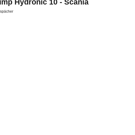
mp Hydronic 10 - Scania
spächer