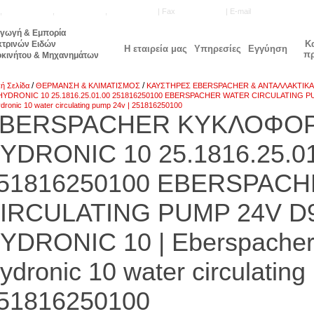
,
210.5771.160
,
210.5740.905
,
210.5740.515
| Fax
210.5777.143
| E-mail
info@unisale.gr
αγωγή & Εμπορία
Κ
κτρινών Ειδών
Η εταιρεία μας
Υπηρεσίες
Εγγύηση
π
οκινήτου & Μηχανημάτων
/
/
κή Σελίδα
ΘΕΡΜΑΝΣΗ & ΚΛΙΜΑΤΙΣΜΟΣ
ΚΑΥΣΤΗΡΕΣ EBERSPACHER & ΑΝΤΑΛΛΑΚΤΙΚΑ
HYDRONIC 10 25.1816.25.01.00 251816250100 EBERSPACHER WATER CIRCULATING P
dronic 10 water circulating pump 24v | 251816250100
BERSPACHER ΚΥΚΛΟΦΟΡ
YDRONIC 10 25.1816.25.0
51816250100 EBERSPAC
IRCULATING PUMP 24V 
YDRONIC 10 | Eberspache
ydronic 10 water circulating
51816250100