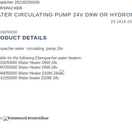
spächer: 252182250100
ERSPACHER
TER CIRCULATING PUMP 24V D9W OR HYDRO
25.1816.25
816250100
ODUCT DETAILS
spacher water circulating pump 24v
able for the following Eberspacher water heaters:
816050000 Water Heater D9W 24v
997050000 Water Heater D9W 24v
044050000 Water Heater D10W 24v
161050000 Water heater D10W 24v
 by