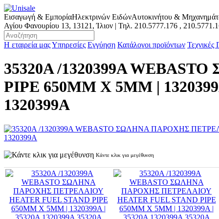
Εισαγωγή & Εμπορία
Ηλεκτρινών Ειδών
Αυτοκινήτου & Μηχανημά
Αγίου Φανουρίου 13, 13121, Ίλιον | Τηλ.
210.5777.176
,
210.5771.
Η εταιρεία μας
Υπηρεσίες
Εγγύηση
Κατάλογοι προϊόντων
Τεχνικές
35320A /1320399A WEBAS
PIPE 650MM X 5MM | 1320399A 
1320399A
Κάντε κλικ για μεγέθυνση