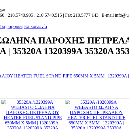
των
160
,
210.5740.905
,
210.5740.515
| Fax
210.5777.143
| E-mail
info@un
 Πληροφορίες
Επικοινωνία
TO ΣΩΛΗΝΑ ΠΑΡΟΧΗΣ ΠΕΤΡΕΛ
| 35320A 1320399A 35320A 353.