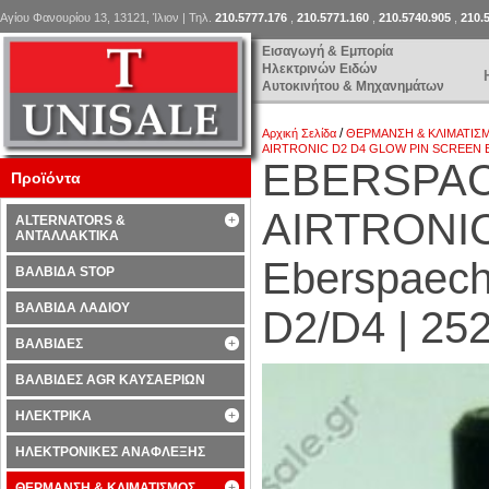
Αγίου Φανουρίου 13, 13121, Ίλιον | Τηλ.
210.5777.176
,
210.5771.160
,
210.5740.905
,
210.
Εισαγωγή & Εμπορία
Ηλεκτρινών Ειδών
Αυτοκινήτου & Μηχανημάτων
/
Αρχική Σελίδα
ΘΕΡΜΑΝΣΗ & ΚΛΙΜΑΤΙΣ
AIRTRONIC D2 D4 GLOW PIN SCREEN Eber
EBERSPAC
Προϊόντα
AIRTRONI
ALTERNATORS &
ΑΝΤΑΛΛΑΚΤΙΚΑ
Eberspaeche
ΒΑΛΒΙΔΑ STOP
ΒΑΛΒΙΔΑ ΛΑΔΙΟΥ
D2/D4 | 25
ΒΑΛΒΙΔΕΣ
ΒΑΛΒΙΔΕΣ AGR ΚΑΥΣΑΕΡΙΩΝ
ΗΛΕΚΤΡΙΚΑ
ΗΛΕΚΤΡΟΝΙΚΕΣ ΑΝΑΦΛΕΞΗΣ
ΘΕΡΜΑΝΣΗ & ΚΛΙΜΑΤΙΣΜΟΣ