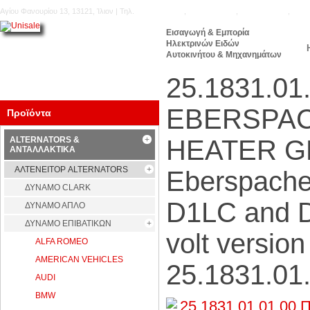
Αγίου Φανουρίου 13, 13121, Ίλιον | Τηλ.
210.5777.176
,
210.5771.160
,
210.5740.905
,
210.
Εισαγωγή & Εμπορία
Ηλεκτρινών Ειδών
Αυτοκινήτου & Μηχανημάτων
25.1831.0
EBERSPAC
Προϊόντα
ALTERNATORS &
HEATER GL
ΑΝΤΑΛΛΑΚΤΙΚΑ
ΑΛΤΕΝΕΙΤΟΡ ALTERNATORS
Eberspacher
ΔΥΝΑΜΟ CLARK
D1LC and D
ΔΥΝΑΜΟ ΑΠΛΟ
ΔΥΝΑΜΟ ΕΠΙΒΑΤΙΚΩΝ
volt versio
ALFA ROMEO
AMERICAN VEHICLES
25.1831.01
AUDI
BMW