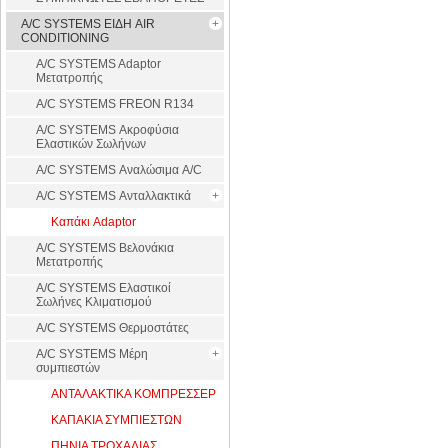
A/C SYSTEMS ΕΙΔΗ AIR
CONDITIONING
A/C SYSTEMS Adaptor
Μετατροπής
A/C SYSTEMS FREON R134
A/C SYSTEMS Ακροφύσια
Ελαστικών Σωλήνων
A/C SYSTEMS Αναλώσιμα A/C
A/C SYSTEMS Ανταλλακτικά
Καπάκι Adaptor
A/C SYSTEMS Βελονάκια
Μετατροπής
A/C SYSTEMS Ελαστικοί
Σωλήνες Κλιματισμού
A/C SYSTEMS Θερμοστάτες
A/C SYSTEMS Μέρη
συμπιεστών
ΑΝΤΑΛΑΚΤΙΚΑ ΚΟΜΠΡΕΣΣΕΡ
ΚΑΠΑΚΙΑ ΣΥΜΠΙΕΣΤΩΝ
ΠΗΝΙΑ ΤΡΟΧΑΛΙΑΣ