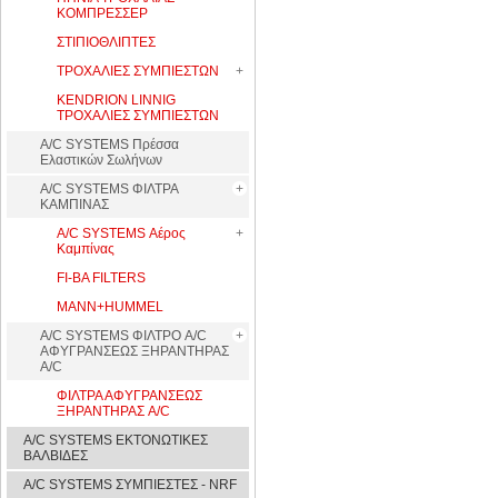
ΚΟΜΠΡΕΣΣΕΡ
ΣΤΙΠΙΟΘΛΙΠΤΕΣ
ΤΡΟΧΑΛΙΕΣ ΣΥΜΠΙΕΣΤΩΝ
KENDRION LINNIG
ΤΡΟΧΑΛΙΕΣ ΣΥΜΠΙΕΣΤΩΝ
A/C SYSTEMS Πρέσσα
Ελαστικών Σωλήνων
A/C SYSTEMS ΦΙΛΤΡΑ
ΚΑΜΠΙΝΑΣ
A/C SYSTEMS Αέρος
Καμπίνας
FI-BA FILTERS
MANN+HUMMEL
A/C SYSTEMS ΦΙΛΤΡΟ A/C
ΑΦΥΓΡΑΝΣΕΩΣ ΞΗΡΑΝΤΗΡΑΣ
A/C
ΦΙΛΤΡΑ ΑΦΥΓΡΑΝΣΕΩΣ
ΞΗΡΑΝΤΗΡΑΣ A/C
A/C SYSTEMS ΕΚΤΟΝΩΤΙΚΕΣ
ΒΑΛΒΙΔΕΣ
A/C SYSTEMS ΣΥΜΠΙΕΣΤΕΣ - NRF