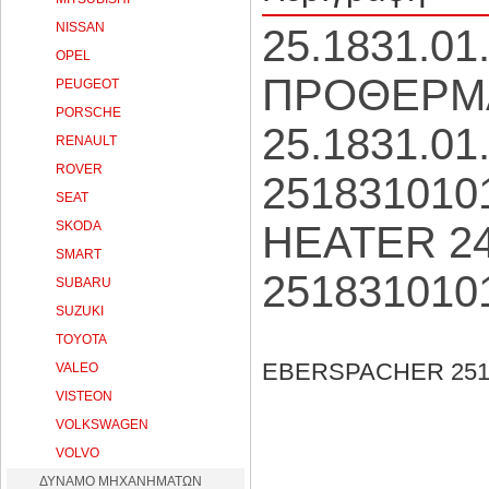
NISSAN
25.1831.0
OPEL
ΠΡΟΘΕΡΜΑ
PEUGEOT
PORSCHE
25.1831.0
RENAULT
ROVER
25183101
SEAT
SKODA
HEATER 2
SMART
251831010
SUBARU
SUZUKI
TOYOTA
EBERSPACHER 251
VALEO
VISTEON
VOLKSWAGEN
VOLVO
ΔΥΝΑΜΟ ΜΗΧΑΝΗΜΑΤΩΝ