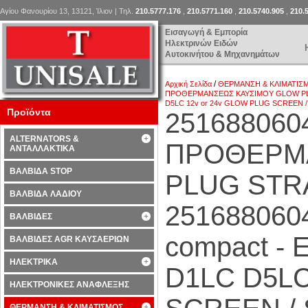
Αγίου Φανουρίου 13, 13121, Ίλιον | Τηλ.
210.5777.176
,
210.5771.160
,
210.5740.905
,
210.
Εισαγωγή & Εμπορία
Ηλεκτρινών Ειδών
Αυτοκινήτου & Μηχανημάτων
/
Αρχική Σελίδα
ΘΕΡΜΑΝΣΗ & ΚΛΙΜΑΤΙΣ
ΠΡΟΘΕΡΜΑΝΣΕΩΣ ΚΑΥΣΙΜΟΥ GLOW PLUG
D5LC 12v or 24v GLOW PLUG SCREEN 
Προϊόντα
251688060
ALTERNATORS &
ΠΡΟΘΕΡΜ
ΑΝΤΑΛΛΑΚΤΙΚΑ
ΒΑΛΒΙΔΑ STOP
PLUG STR
ΒΑΛΒΙΔΑ ΛΑΔΙΟΥ
251688060
ΒΑΛΒΙΔΕΣ
compact 
ΒΑΛΒΙΔΕΣ AGR ΚΑΥΣΑΕΡΙΩΝ
ΗΛΕΚΤΡΙΚΑ
D1LC D5LC
ΗΛΕΚΤΡΟΝΙΚΕΣ ΑΝΑΦΛΕΞΗΣ
ΘΕΡΜΑΝΣΗ & ΚΛΙΜΑΤΙΣΜΟΣ