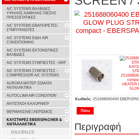
SCREEN /
A/C SYSTEMS ΒΑΛΒΙΔΕΣ
ΥΨΗΛΗΣ-ΧΑΜΗΛΗΣ ΠΙΕΣΗΣ
ΠΡΕΣΟΣΤΑΤΙΚΕΣ
A/C SYSTEMS ΕΒΑΠΟΡΕΤΕΣ-
ΣΥΜΠYΚΝΩΤΕΣ
A/C SYSTEMS ΕΙΔΗ AIR
CONDITIONING
A/C SYSTEMS ΕΚΤΟΝΩΤΙΚΕΣ
ΒΑΛΒΙΔΕΣ
A/C SYSTEMS ΣΥΜΠΙΕΣΤΕΣ - NRF
A/C SYSTEMS ΣΥΜΠΙΕΣΤΕΣ -
COMPRESSOR A/C SYSTEMS
AURORA ΜΟΤΕΡ ΣΩΜΑΤΑ
ΑΝΤΑΛΑΚΤΙΚΑ
AUTOCLIMA AIR CONDITION
Κωδικός:
251688060400 EBERSPA
ΑΝΤΙΣΤΑΣΗ ΚΑΛΟΡΙΦΕΡ
Πίσω
ΘΕΡΜΑΝΣΗ/ΕΞΑΕΡΙΣΜΟΣ
ΚΑΥΣΤΗΡΕΣ EBERSPACHER &
Περιγραφή
ΑΝΤΑΛΛΑΚΤΙΚΑ
D1LC/D1LCC