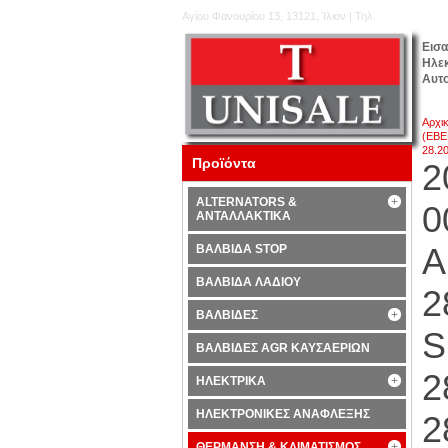
Αγίου Φανουρίου 13, 13121, Ίλιον | Τηλ.
210.5777.176
Εισ
Ηλε
Αυτ
Αρχι
(EBE
28.2
Προϊόντα
2
ALTERNATORS &
0
ΑΝΤΑΛΛΑΚΤΙΚΑ
Α
ΒΑΛΒΙΔΑ STOP
ΒΑΛΒΙΔΑ ΛΑΔΙΟΥ
2
ΒΑΛΒΙΔΕΣ
S
ΒΑΛΒΙΔΕΣ AGR ΚΑΥΣΑΕΡΙΩΝ
2
ΗΛΕΚΤΡΙΚΑ
ΗΛΕΚΤΡΟΝΙΚΕΣ ΑΝΑΦΛΕΞΗΣ
2
ΘΕΡΜΑΝΣΗ & ΚΛΙΜΑΤΙΣΜΟΣ