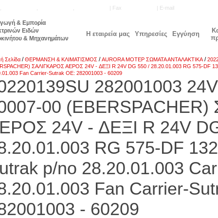
,
210.5771.160
,
210.5740.905
,
210.5740.515
| Fax
210.5777.143
| E-mail
info@unisale.gr
αγωγή & Εμπορία
Κ
κτρινών Ειδών
Η εταιρεία μας
Υπηρεσίες
Εγγύηση
π
οκινήτου & Μηχανημάτων
/
/
/
κή Σελίδα
ΘΕΡΜΑΝΣΗ & ΚΛΙΜΑΤΙΣΜΟΣ
AURORA ΜΟΤΕΡ ΣΩΜΑΤΑ ΑΝΤΑΛΑΚΤΙΚΑ
202
RSPACHER) ΣΑΛΙΓΚΑΡΟΣ ΑΕΡΟΣ 24V - ΔΕΞΙ R 24V DG 550 / 28.20.01.003 RG 575-DF 132-5
0.01.003 Fan Carrier-Sutrak OE: 282001003 - 60209
0220139SU 282001003 24V 
0007-00 (EBERSPACHER)
ΕΡΟΣ 24V - ΔΕΞΙ R 24V DG
8.20.01.003 RG 575-DF 13
utrak p/no 28.20.01.003 Car
8.20.01.003 Fan Carrier-Sut
82001003 - 60209