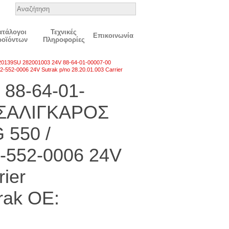
ατάλογοι
Τεχνικές
Επικοινωνία
ροϊόντων
Πληροφορίες
20139SU 282001003 24V 88-64-01-00007-00
52-0006 24V Sutrak p/no 28.20.01.003 Carrier
88-64-01-
 ΣΑΛΙΓΚΑΡΟΣ
 550 /
2-552-0006 24V
rier
rak OE: