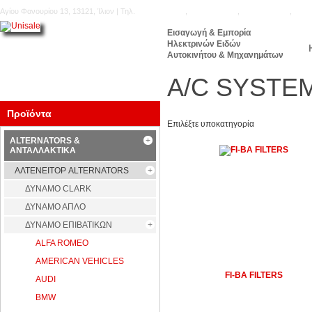
Αγίου Φανουρίου 13, 13121, Ίλιον | Τηλ.
210.5777.176
,
210.5771.160
,
210.5740.905
,
210.
Εισαγωγή & Εμπορία
Ηλεκτρινών Ειδών
Αυτοκινήτου & Μηχανημάτων
A/C SYSTEM
Προϊόντα
Επιλέξτε υποκατηγορία
ALTERNATORS &
ΑΝΤΑΛΛΑΚΤΙΚΑ
ΑΛΤΕΝΕΙΤΟΡ ALTERNATORS
ΔΥΝΑΜΟ CLARK
ΔΥΝΑΜΟ ΑΠΛΟ
ΔΥΝΑΜΟ ΕΠΙΒΑΤΙΚΩΝ
ALFA ROMEO
AMERICAN VEHICLES
FI-BA FILTERS
AUDI
BMW