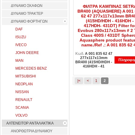
ΔΥΝΑΜΟ ΣΚΑΦΩΝ
ΦΙΛΤΡΑ ΚΑΜΠΙΝΑΣ SETR
BR400 (AQUASHERE) A 001 
ΔΥΝΑΜΟ ΤΡΑΚΤΕΡ
62 47 277x117x13mm BR4
(415HD/HDH - 416HDH -
ΔΥΝΑΜΟ ΦΟΡΤΗΓΩΝ
417HDH- 431DT) Filter fo
DAF
Evobus 280x117x13mm # 2 
Class 400S / 431DT Spher
ISUZU
Aquasphere product featu
name./Ref .: A 001 835 62 
IVECO
JOHN DEERE
Κωδ.
A 001 835 62 47
277x117x13mm
Πληροφορ
MAN
BR400 (415HD/HDH -
416HDH - 41
MERCEDES BENZ
MITSUBISHI
|<
<
1
2
NEOPLAN
NISSAN
RENAULT
SCANIA
VOLVO
ΑΛΤΕΝΕΙΤΟΡ ΑΝΤΑΛΑΚΤΙΚΑ
ΑΝΟΡΘΩΤΡΙΑ ΔΥΝΑΜΟΥ