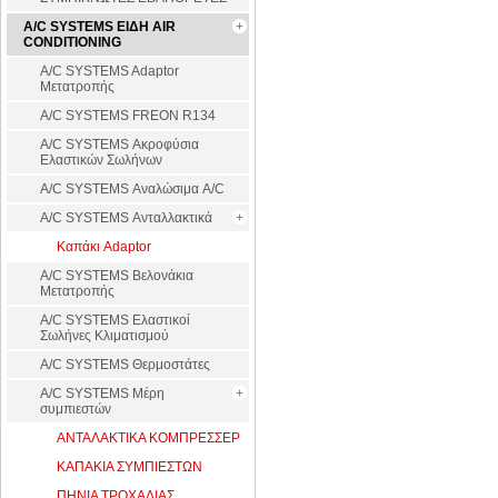
A/C SYSTEMS ΕΙΔΗ AIR
CONDITIONING
A/C SYSTEMS Adaptor
Μετατροπής
A/C SYSTEMS FREON R134
A/C SYSTEMS Ακροφύσια
Ελαστικών Σωλήνων
A/C SYSTEMS Αναλώσιμα A/C
A/C SYSTEMS Ανταλλακτικά
Καπάκι Adaptor
A/C SYSTEMS Βελονάκια
Μετατροπής
A/C SYSTEMS Ελαστικοί
Σωλήνες Κλιματισμού
A/C SYSTEMS Θερμοστάτες
A/C SYSTEMS Μέρη
συμπιεστών
ΑΝΤΑΛΑΚΤΙΚΑ ΚΟΜΠΡΕΣΣΕΡ
ΚΑΠΑΚΙΑ ΣΥΜΠΙΕΣΤΩΝ
ΠΗΝΙΑ ΤΡΟΧΑΛΙΑΣ