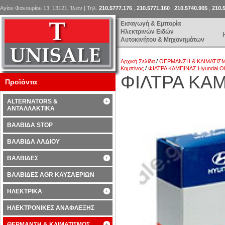
Αγίου Φανουρίου 13, 13121, Ίλιον | Τηλ.
210.5777.176
,
210.5771.160
,
210.5740.905
,
210.
Εισαγωγή & Εμπορία
Ηλεκτρινών Ειδών
Αυτοκινήτου & Μηχανημάτων
/
Αρχική Σελίδα
ΘΕΡΜΑΝΣΗ & ΚΛΙΜΑΤΙΣ
/
Καμπίνας
ΦΙΛΤΡΑ ΚΑΜΠΙΝΑΣ Hyundai O
ΦΙΛΤΡΑ ΚΑΜ
Προϊόντα
ALTERNATORS &
ΑΝΤΑΛΛΑΚΤΙΚΑ
ΒΑΛΒΙΔΑ STOP
ΒΑΛΒΙΔΑ ΛΑΔΙΟΥ
ΒΑΛΒΙΔΕΣ
ΒΑΛΒΙΔΕΣ AGR ΚΑΥΣΑΕΡΙΩΝ
ΗΛΕΚΤΡΙΚΑ
ΗΛΕΚΤΡΟΝΙΚΕΣ ΑΝΑΦΛΕΞΗΣ
ΘΕΡΜΑΝΣΗ & ΚΛΙΜΑΤΙΣΜΟΣ