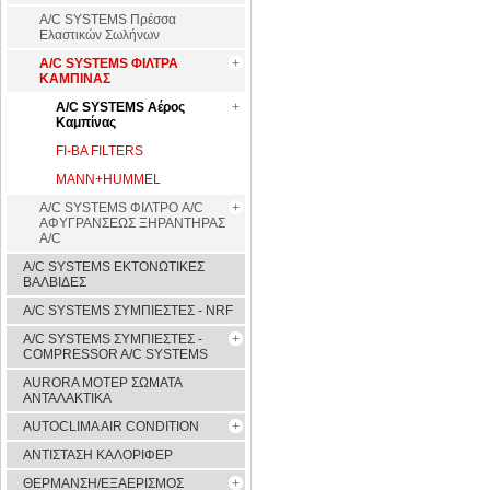
A/C SYSTEMS Πρέσσα
Ελαστικών Σωλήνων
A/C SYSTEMS ΦΙΛΤΡΑ
ΚΑΜΠΙΝΑΣ
A/C SYSTEMS Αέρος
Καμπίνας
FI-BA FILTERS
MANN+HUMMEL
A/C SYSTEMS ΦΙΛΤΡΟ A/C
ΑΦΥΓΡΑΝΣΕΩΣ ΞΗΡΑΝΤΗΡΑΣ
A/C
A/C SYSTEMS ΕΚΤΟΝΩΤΙΚΕΣ
ΒΑΛΒΙΔΕΣ
A/C SYSTEMS ΣΥΜΠΙΕΣΤΕΣ - NRF
A/C SYSTEMS ΣΥΜΠΙΕΣΤΕΣ -
COMPRESSOR A/C SYSTEMS
AURORA ΜΟΤΕΡ ΣΩΜΑΤΑ
ΑΝΤΑΛΑΚΤΙΚΑ
AUTOCLIMA AIR CONDITION
ΑΝΤΙΣΤΑΣΗ ΚΑΛΟΡΙΦΕΡ
ΘΕΡΜΑΝΣΗ/ΕΞΑΕΡΙΣΜΟΣ