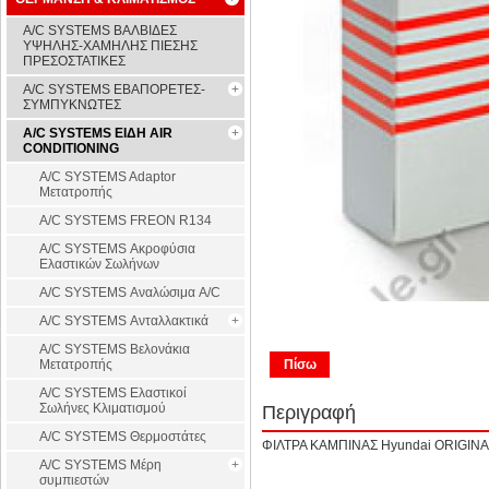
A/C SYSTEMS ΒΑΛΒΙΔΕΣ
ΥΨΗΛΗΣ-ΧΑΜΗΛΗΣ ΠΙΕΣΗΣ
ΠΡΕΣΟΣΤΑΤΙΚΕΣ
A/C SYSTEMS ΕΒΑΠΟΡΕΤΕΣ-
ΣΥΜΠYΚΝΩΤΕΣ
A/C SYSTEMS ΕΙΔΗ AIR
CONDITIONING
A/C SYSTEMS Adaptor
Μετατροπής
A/C SYSTEMS FREON R134
A/C SYSTEMS Ακροφύσια
Ελαστικών Σωλήνων
A/C SYSTEMS Αναλώσιμα A/C
A/C SYSTEMS Ανταλλακτικά
A/C SYSTEMS Βελονάκια
Πίσω
Μετατροπής
A/C SYSTEMS Ελαστικοί
Σωλήνες Κλιματισμού
Περιγραφή
A/C SYSTEMS Θερμοστάτες
ΦΙΛΤΡΑ ΚΑΜΠΙΝΑΣ Hyundai ORIGIN
A/C SYSTEMS Μέρη
συμπιεστών