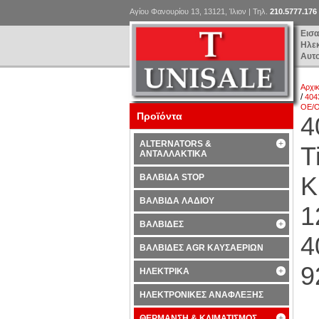
Αγίου Φανουρίου 13, 13121, Ίλιον | Τηλ.
210.5777.176
Εισ
Ηλε
Αυτ
Αρχι
/
404
OE/O
Προϊόντα
4
ALTERNATORS &
T
ΑΝΤΑΛΛΑΚΤΙΚΑ
K
ΒΑΛΒΙΔΑ STOP
ΒΑΛΒΙΔΑ ΛΑΔΙΟΥ
1
ΒΑΛΒΙΔΕΣ
4
ΒΑΛΒΙΔΕΣ AGR ΚΑΥΣΑΕΡΙΩΝ
9
ΗΛΕΚΤΡΙΚΑ
ΗΛΕΚΤΡΟΝΙΚΕΣ ΑΝΑΦΛΕΞΗΣ
ΘΕΡΜΑΝΣΗ & ΚΛΙΜΑΤΙΣΜΟΣ