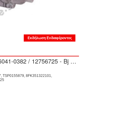
Εκδήλωση Ενδιαφέροντος
SAAB 9-5 Estate (YS3E) Klimapumpe - Z19DTH - 506041-0382 / 12756725 - Bj 2008
, TSP0155879, 8FK351322101,
725