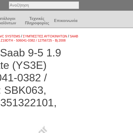
ατάλογοι
Τεχνικές
Επικοινωνία
ροϊόντων
Πληροφορίες
/
/
A/C SYSTEMS
ΣΥΜΠΙΕΣΤΕΣ ΑΥΤΟΚΙΝΗΤΩΝ
SAAB
Z19DTH - 506041-0382 / 12756725 - Bj 2008
aab 9-5 1.9
te (YS3E)
41-0382 /
: SBK063,
K351322101,