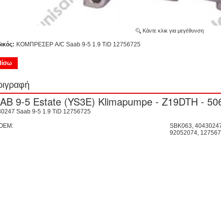
Κάντε κλικ για μεγέθυνση
ικός:
ΚΟΜΠΡΕΣΕΡ A/C Saab 9-5 1.9 TiD 12756725
Πίσω
ριγραφή
0247 Saab 9-5 1.9 TiD 12756725
OEM:
SBK063, 40430247
92052074, 12756