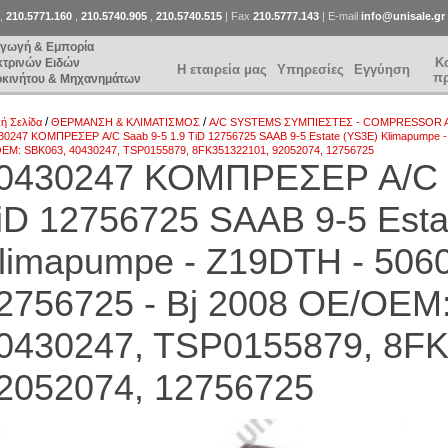
,
210.5771.160
,
210.5740.905
,
210.5740.515
| Fax
210.5777.143
| E-mail
info@unisale.gr
αγωγή & Εμπορία
Κ
κτρινών Ειδών
Η εταιρεία μας
Υπηρεσίες
Εγγύηση
π
οκινήτου & Μηχανημάτων
/
/
κή Σελίδα
ΘΕΡΜΑΝΣΗ & ΚΛΙΜΑΤΙΣΜΟΣ
A/C SYSTEMS ΣΥΜΠΙΕΣΤΕΣ - COMPRESSOR 
30247 ΚΟΜΠΡΕΣΕΡ A/C Saab 9-5 1.9 TiD 12756725 SAAB 9-5 Estate (YS3E) Klimapumpe - 
EM: SBK063, 40430247, TSP0155879, 8FK351322101, 92052074, 12756725
0430247 ΚΟΜΠΡΕΣΕΡ A/C S
iD 12756725 SAAB 9-5 Esta
limapumpe - Z19DTH - 5060
2756725 - Bj 2008 OE/OEM
0430247, TSP0155879, 8F
2052074, 12756725