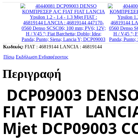
Κωδικός:
FIAT : 46819144 LANCIA : 46819144
Πίσω
Εκδήλωση Ενδιαφέροντος
Περιγραφή
DCP09003 DENSO
FIAT FIAT LANCIA Y
Mjet DCP09003 