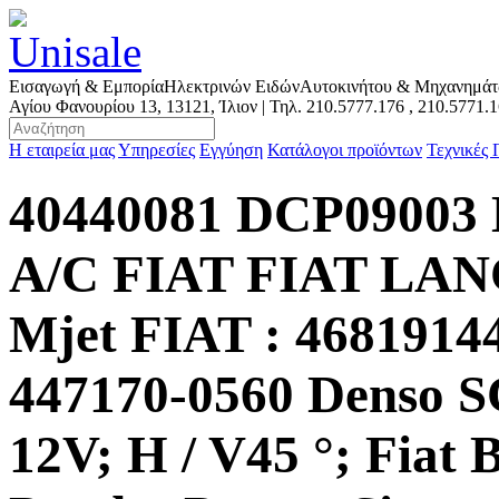
Εισαγωγή & Εμπορία
Ηλεκτρινών Ειδών
Αυτοκινήτου & Μηχανημά
Αγίου Φανουρίου 13, 13121, Ίλιον | Τηλ.
210.5777.176
,
210.5771.
Η εταιρεία μας
Υπηρεσίες
Εγγύηση
Κατάλογοι προϊόντων
Τεχνικές
40440081 DCP090
A/C FIAT FIAT LANCIA
Mjet FIAT : 4681914
447170-0560 Denso 
12V; H / V45 °; Fiat 