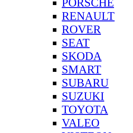
PORSCHE
RENAULT
ROVER
SEAT
SKODA
SMART
SUBARU
SUZUKI
TOYOTA
VALEO