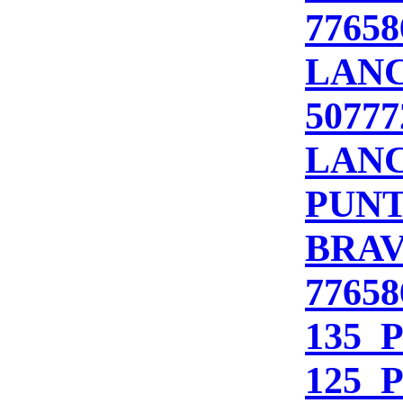
77658
LANC
50777
LANC
PUNT
BRAV
77658
135_P
125_P