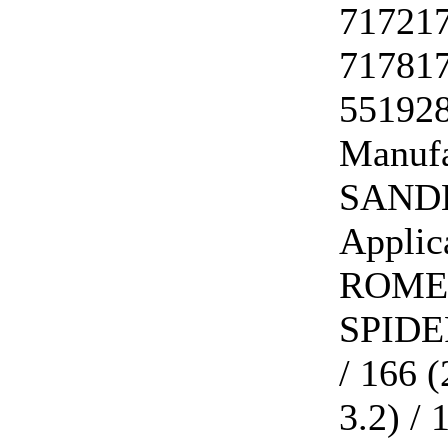
717217
717817
551928
Manufa
SAND
Applic
ROME
SPIDER
/ 166 (
3.2) / 