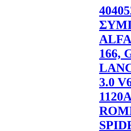
40405
ΣΥΜ
ALFA 
166, 
LANC
3.0 
1120
ROME
SPIDE