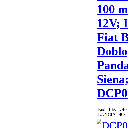
100 m
12V; 
Fiat 
Doblo
Panda
Siena
DCP0
Κωδ.
FIAT : 46
LANCIA : 4681