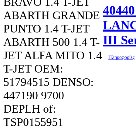
BRAVO 1.4 T-JET
40440
ABARTH GRANDE
LANC
PUNTO 1.4 T-JET
III Se
ABARTH 500 1.4 T-
JET ALFA MITO 1.4
Πληροφορίες
T-JET OEM:
51794515 DENSO:
447190 9700
DEPLH of:
TSP0155951