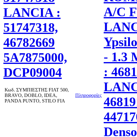
A/C 
LANCIA :
LAN
51747318,
Ypsilo
46782669
- 1.3
5A7875000,
: 468
DCP09004
LANC
Κωδ.
ΣΥΜΠΙΕΣΤΗΣ FIAT 500,
BRAVO, DOBLO, IDEA,
Πληροφορίες
46819
PANDA PUNTO, STILO FIA
44717
Denso