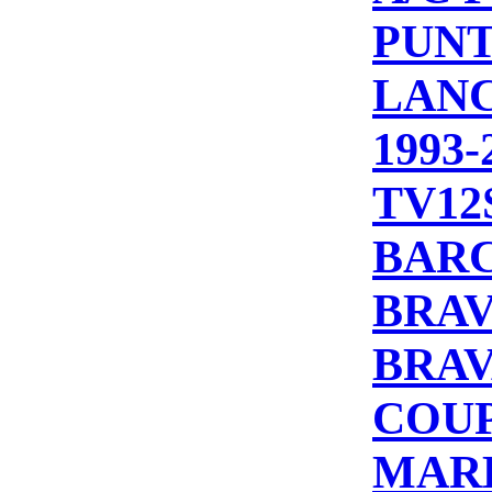
PUNT
LANC
1993-
TV12
BARC
BRAV
BRAV
COUP
MARE