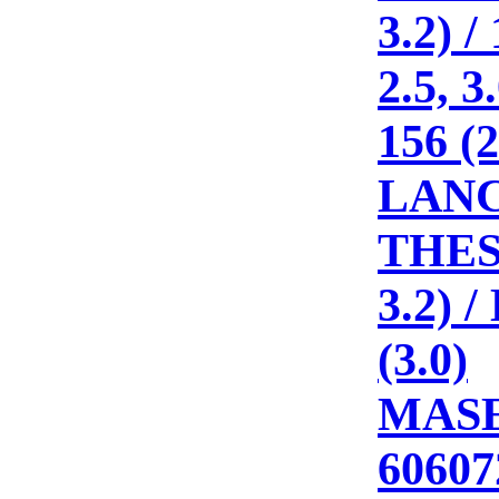
3.2) /
2.5, 3.
156 (2
LAN
THESI
3.2) 
(3.0)
MASE
60607