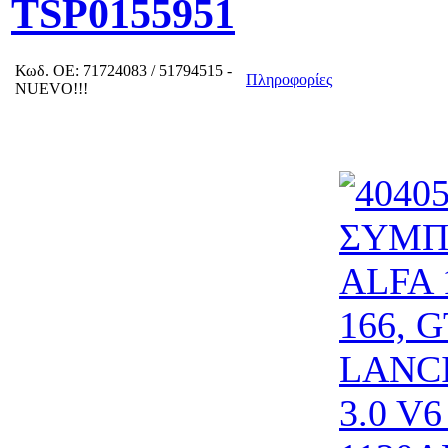
TSP0155951
Κωδ.
OE: 71724083 / 51794515 -
Πληροφορίες
NUEVO!!!