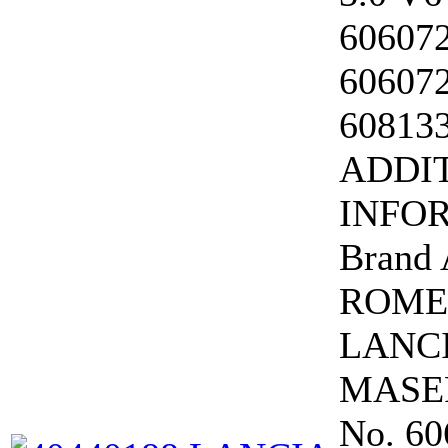
606072
606072
60813
ADDI
INFO
Brand
ROME
LANCI
MASE
No. 60