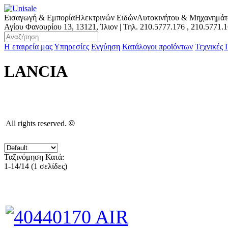
Εισαγωγή & Εμπορία
Ηλεκτρινών Ειδών
Αυτοκινήτου & Μηχανημά
Αγίου Φανουρίου 13, 13121, Ίλιον | Τηλ.
210.5777.176
,
210.5771.
Η εταιρεία μας
Υπηρεσίες
Εγγύηση
Κατάλογοι προϊόντων
Τεχνικές
LANCIA
All rights reserved.
©
Ταξινόμηση Κατά:
1-14/14 (1 σελίδες)