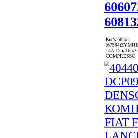
60607
60813
Κωδ.
68564
(67564)ΣΥΜΠ
147, 156, 166,
COMPRESSO