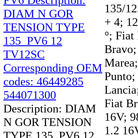
135/1
+ 4; 1
°; Fiat
Bravo;
Marea;
Punto;
Lanci
Fiat B
Description: DIAM
16V; 9
N GOR TENSION
1.2 16
TYPE 135_PV6 12