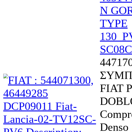
44717
ΣΥΜΠ
FIAT 
DOBL
Compre
Denso