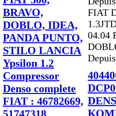
Depuis
BRAVO,
FIAT 
1.3JTD
DOBLO, IDEA,
04.04 
PANDA PUNTO,
DOBLO
STILO LANCIA
Depuis
Ypsilon 1.2
40440
Compressor
DCP0
Denso complete
DEN
FIAT : 46782669,
ΚΟΜ
51747318