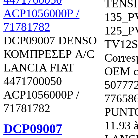
TENS
135_P
125_P
DCP09007 DENSO
TV12
ΚΟΜΠΡΕΣΕΡ A/C
Corres
LANCIA FIAT
OEM c
4471700050
50777
ACP1056000P /
77658
71781782
PUNTO
11.93 
DCP09007