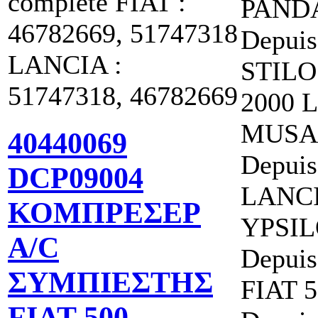
complete FIAT :
PANDA 
46782669, 51747318
Depuis
LANCIA :
STILO 
51747318, 46782669
2000 
MUSA 
40440069
Depuis
DCP09004
LANC
ΚΟΜΠΡΕΣΕΡ
YPSIL
A/C
Depuis
ΣΥΜΠΙΕΣΤΗΣ
FIAT 5
FIAT 500,