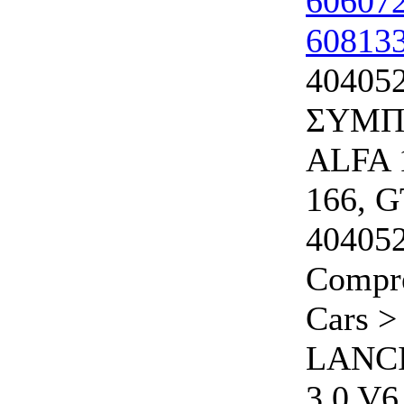
40405
ΣΥΜΠ
ALFA 1
166, 
40405
Compre
Cars >
LANCI
3.0 V6