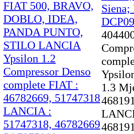
40440
Compr
compl
Ypsilon
1.3 Mj
46819
LANCI
46819