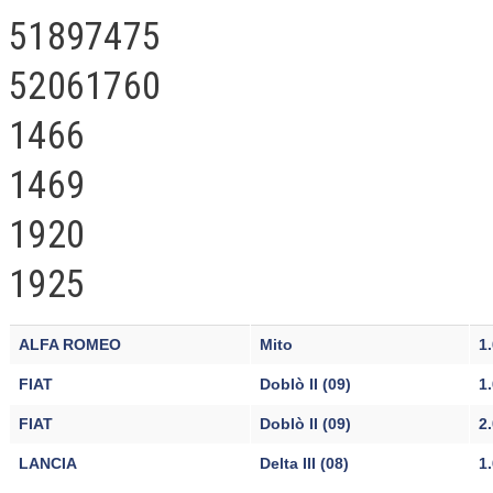
51897475
52061760
1466
1469
1920
1925
ALFA ROMEO
Mito
1
FIAT
Doblò II (09)
1
FIAT
Doblò II (09)
2
LANCIA
Delta III (08)
1