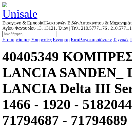
Εισαγωγή & Εμπορία
Ηλεκτρινών Ειδών
Αυτοκινήτου & Μηχανημά
Αγίου Φανουρίου 13, 13121, Ίλιον | Τηλ.
210.5777.176
,
210.5771.
Η εταιρεία μας
Υπηρεσίες
Εγγύηση
Κατάλογοι προϊόντων
Τεχνικές
40405349 ΚΟΜΠΡΕΣ
LANCIA SANDEN_ Dob
LANCIA Delta III Se
1466 - 1920 - 5182044
71794687 - 71794689