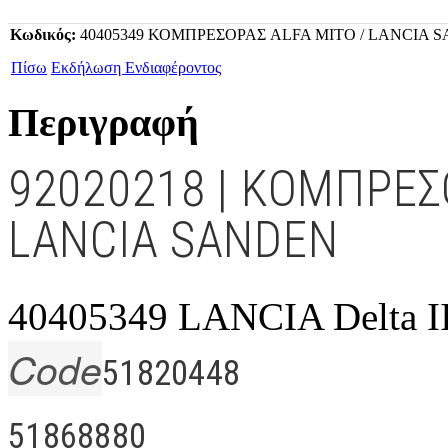
Κωδικός:
40405349 ΚΟΜΠΡΕΣΟΡΑΣ ALFA MITO / LANCIA SAD
Πίσω
Εκδήλωση Ενδιαφέροντος
Περιγραφή
92020218 | ΚΟΜΠΡΕΣ
LANCIA SANDEN
40405349 LANCIA Delta III
Code
51820448
51868880