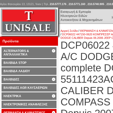
Αγίου Φανουρίου 13, 13121, Ίλιον | Τηλ.
210.5777.176
,
210.5771.160
,
210.5740.905
,
210.
Εισαγωγή & Εμπορία
Ηλεκτρινών Ειδών
Αυτοκινήτου & Μηχανημάτων
/
Αρχική Σελίδα
ΘΕΡΜΑΝΣΗ & ΚΛΙΜΑΤΙΣ
/
DCP06022 447150-0620 ΚΟΜΠΡΕΣΕΡ A/
DODGE CALIBER Depuis 06.2006 JEEP C
Προϊόντα
DCP06022
ALTERNATORS &
A/C DODG
ΑΝΤΑΛΛΑΚΤΙΚΑ
ΒΑΛΒΙΔΑ STOP
complete D
ΒΑΛΒΙΔΑ ΛΑΔΙΟΥ
55111423A
ΒΑΛΒΙΔΕΣ
CALIBER D
ΒΑΛΒΙΔΕΣ AGR ΚΑΥΣΑΕΡΙΩΝ
ΗΛΕΚΤΡΙΚΑ
COMPASS D
ΗΛΕΚΤΡΟΝΙΚΕΣ ΑΝΑΦΛΕΞΗΣ
ΘΕΡΜΑΝΣΗ & ΚΛΙΜΑΤΙΣΜΟΣ