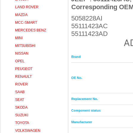
Corresponding OEM
LAND ROVER
MAZDA
5058228AI
MCC-SMART
55111423AC
MERCEDES BENZ
55111423AD
MINI
A
MITSUBISHI
NISSAN
Brand
OPEL
PEUGEOT
RENAULT
OE No.
ROVER
SAAB
Replacement No.
SEAT
SKODA
Component status
SUZUKI
Manufacturer
TOYOTA
VOLKSWAGEN