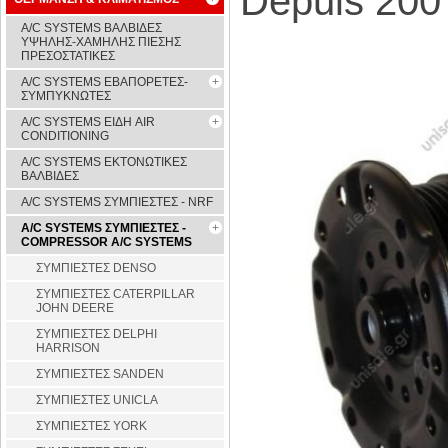
Depuis 200
A/C SYSTEMS ΒΑΛΒΙΔΕΣ
ΥΨΗΛΗΣ-ΧΑΜΗΛΗΣ ΠΙΕΣΗΣ
ΠΡΕΣΟΣΤΑΤΙΚΕΣ
A/C SYSTEMS ΕΒΑΠΟΡΕΤΕΣ-
ΣΥΜΠYΚΝΩΤΕΣ
A/C SYSTEMS ΕΙΔΗ AIR
CONDITIONING
A/C SYSTEMS ΕΚΤΟΝΩΤΙΚΕΣ
ΒΑΛΒΙΔΕΣ
A/C SYSTEMS ΣΥΜΠΙΕΣΤΕΣ - NRF
A/C SYSTEMS ΣΥΜΠΙΕΣΤΕΣ -
COMPRESSOR A/C SYSTEMS
ΣΥΜΠΙΕΣΤΕΣ DENSO
ΣΥΜΠΙΕΣΤΕΣ CATERPILLAR
JOHN DEERE
ΣΥΜΠΙΕΣΤΕΣ DELPHI
HARRISON
ΣΥΜΠΙΕΣΤΕΣ SANDEN
ΣΥΜΠΙΕΣΤΕΣ UNICLA
ΣΥΜΠΙΕΣΤΕΣ YORK