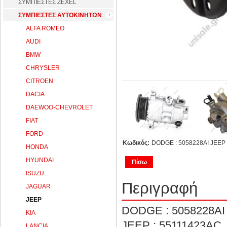
ΣΥΜΠΙΕΣΤΕΣ ZEXEL
ΣΥΜΠΙΕΣΤΕΣ ΑΥΤΟΚΙΝΗΤΩΝ
ALFA ROMEO
AUDI
BMW
CHRYSLER
CITROEN
DACIA
DAEWOO-CHEVROLET
FIAT
FORD
Κωδικός:
DODGE : 5058228AI JEEP 
HONDA
HYUNDAI
Πίσω
ISUZU
Περιγραφή
JAGUAR
JEEP
DODGE : 5058228AI
KIA
JEEP : 55111423AC,
LANCIA