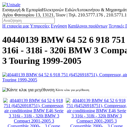
Εισαγωγή & Εμπορία
Ηλεκτρινών Ειδών
Αυτοκινήτου & Μηχανημά
Αγίου Φανουρίου 13, 13121, Ίλιον | Τηλ.
210.5777.176
,
210.5771.
Η εταιρεία μας
Υπηρεσίες
Εγγύηση
Κατάλογοι προϊόντων
Τεχνικές
40440139 BMW 64 52 6 918 751 
316i - 318i - 320i BMW 3 Compac
3 Touring 1999-2005
Κάντε κλικ για μεγέθυνση