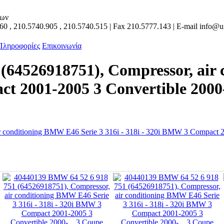
των
160
,
210.5740.905
,
210.5740.515
| Fax
210.5777.143
| E-mail
info@un
 Πληροφορίες
Επικοινωνία
(64526918751), Compressor, air
t 2001-2005 3 Convertible 2000-.