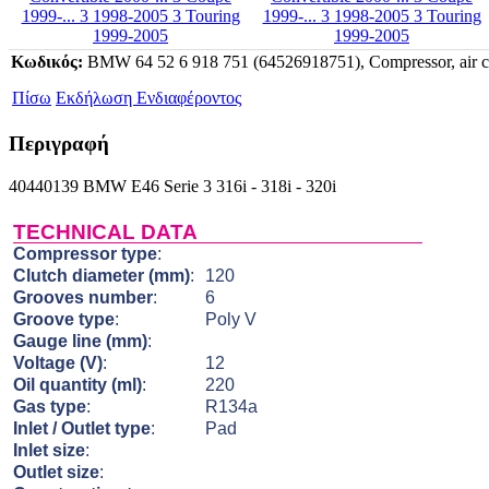
Κωδικός:
BMW 64 52 6 918 751 (64526918751), Compressor, air c
Πίσω
Εκδήλωση Ενδιαφέροντος
Περιγραφή
40440139 BMW E46 Serie 3 316i - 318i - 320i
TECHNICAL DATA
Compressor type
:
Clutch diameter (mm)
:
120
Grooves number
:
6
Groove type
:
Poly V
Gauge line (mm)
:
Voltage (V)
:
12
Oil quantity (ml)
:
220
Gas type
:
R134a
Inlet / Outlet type
:
Pad
Inlet size
:
Outlet size
: