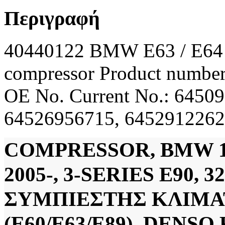
Περιγραφή
40440122 BMW E63 / E64 S
compressor Product numb
OE No. Current No.: 64509
64526956715, 64529122
COMPRESSOR, BMW 1-S
2005-, 3-SERIES E90, 3
ΣΥΜΠΙΕΣΤΗΣ ΚΛΙΜΑΤ
(E60/E63/E89) DENS