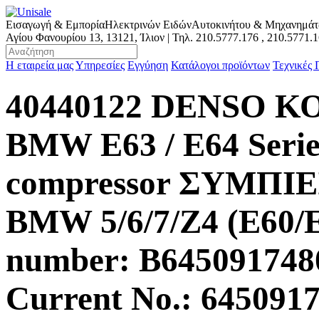
Εισαγωγή & Εμπορία
Ηλεκτρινών Ειδών
Αυτοκινήτου & Μηχανημά
Αγίου Φανουρίου 13, 13121, Ίλιον | Τηλ.
210.5777.176
,
210.5771.
Η εταιρεία μας
Υπηρεσίες
Εγγύηση
Κατάλογοι προϊόντων
Τεχνικές
40440122 DENSO 
BMW E63 / E64 Serie 
compressor ΣΥΜΠ
BMW 5/6/7/Z4 (E60/E
number: B64509174
Current No.: 6450917