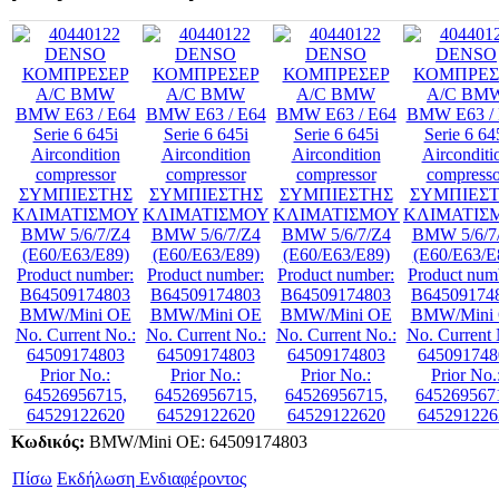
Κωδικός:
BMW/Mini OE: 64509174803
Πίσω
Εκδήλωση Ενδιαφέροντος