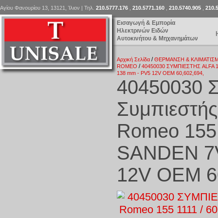
Αγίου Φανουρίου 13, 13121, Ίλιον | Τηλ.
210.5777.176
,
210.5771.160
,
210.5740.905
,
210.
Εισαγωγή & Εμπορία
Ηλεκτρινών Ειδών
Αυτοκινήτου & Μηχανημάτων
/
Αρχική Σελίδα
ΘΕΡΜΑΝΣΗ & ΚΛΙΜΑΤΙΣ
/
ROMEO
40450030 ΣΥΜΠΙΕΣΤΗΣ ALFA 155
138 mm - PV5 12V OEM 60,602,694,
40450030 
Συμπιεστής
Romeo 155 
SANDEN 7V1
12V OEM 60