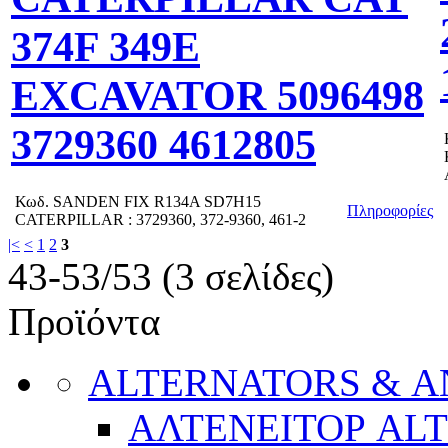
374F 349E
EXCAVATOR 5096498
3729360 4612805
Κωδ.
SANDEN FIX R134A SD7H15
Πληροφορίες
CATERPILLAR : 3729360, 372-9360, 461-2
|<
<
1
2
3
43-53/53 (3 σελίδες)
Προϊόντα
ALTERNATORS & 
ΑΛΤΕΝΕΙΤΟΡ AL