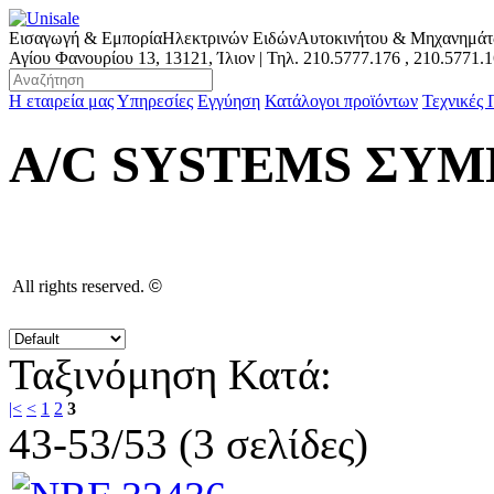
Εισαγωγή & Εμπορία
Ηλεκτρινών Ειδών
Αυτοκινήτου & Μηχανημά
Αγίου Φανουρίου 13, 13121, Ίλιον | Τηλ.
210.5777.176
,
210.5771.
Η εταιρεία μας
Υπηρεσίες
Εγγύηση
Κατάλογοι προϊόντων
Τεχνικές
A/C SYSTEMS ΣΥΜ
All rights reserved.
©
Ταξινόμηση Κατά:
|<
<
1
2
3
43-53/53 (3 σελίδες)