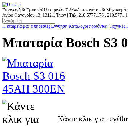
Εισαγωγή & Εμπορία
Ηλεκτρινών Ειδών
Αυτοκινήτου & Μηχανημά
Αγίου Φανουρίου 13, 13121, Ίλιον | Τηλ.
210.5777.176
,
210.5771.
Η εταιρεία μας
Υπηρεσίες
Εγγύηση
Κατάλογοι προϊόντων
Τεχνικές
Μπαταρία Bosch S3 
Κάντε κλικ για μεγέθ