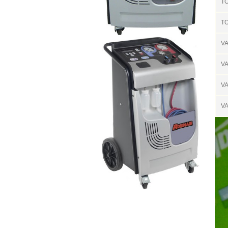
T
T
V
V
V
V