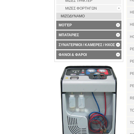
ΜΙΖΕΣ ΤΡΑΚΤΕΡ
ΜΙΖΕΣ ΦΟΡΤΗΓΩΝ
H
ΜΙΖΟΔΥΝΑΜΟ
H
ΜΟΤΈΡ
ΜΠΑΤΑΡΙΕΣ
H
ΣΥΝΑΓΕΡΜΟΙ / ΚΑΜΕΡΕΣ / ΗΧΟΣ
P
ΦΑΝΟΙ & ΦΑΡΟΙ
P
P
P
R
T
T