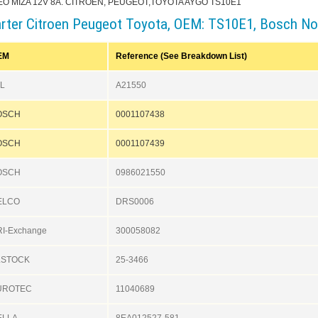
EO MIZA 12V 8Ä. CITROEN, PEUGEOT,TOYOTA AYGO TS10E1
arter Citroen Peugeot Toyota, OEM: TS10E1, Bosch N
EM
Reference (See Breakdown List)
L
A21550
OSCH
0001107438
OSCH
0001107439
OSCH
0986021550
ELCO
DRS0006
I-Exchange
300058082
LSTOCK
25-3466
UROTEC
11040689
ELLA
8EA012527-581