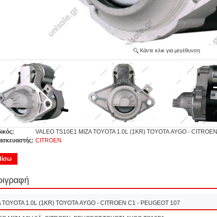
Κάντε κλικ για μεγέθυνση
ικός:
VALEO TS10E1 MIZA TOYOTA 1.0L (1KR) TOYOTA ΑΥGO - CITROEN 
ασκευαστής:
CITROEN
Πίσω
ριγραφή
A TOYOTA 1.0L (1KR) TOYOTA ΑΥGO - CITROEN C1 - PEUGEOT 107