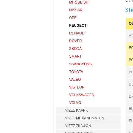
VAL
MITSUBISHI
St
NISSAN
OPEL
O
PEUGEOT
RENAULT
AT
ROVER
B
SKODA
SMART
B
SSANGYONG
TOYOTA
B
VALEO
D
VISTEON
VOLKSWAGEN
DR
VOLVO
E
ΜΙΖΕΣ ΚΛΑΡΚ
ΜΙΖΕΣ ΜΗΧΑΝΗΜΑΤΩΝ
E
ΜΙΖΕΣ ΣΚΑΦΩΝ
H