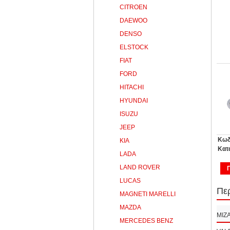
CITROEN
DAEWOO
DENSO
ELSTOCK
FIAT
FORD
HITACHI
HYUNDAI
ISUZU
JEEP
Κωδ
KIA
Κατ
LADA
LAND ROVER
LUCAS
Πε
MAGNETI MARELLI
MAZDA
MIZ
MERCEDES BENZ