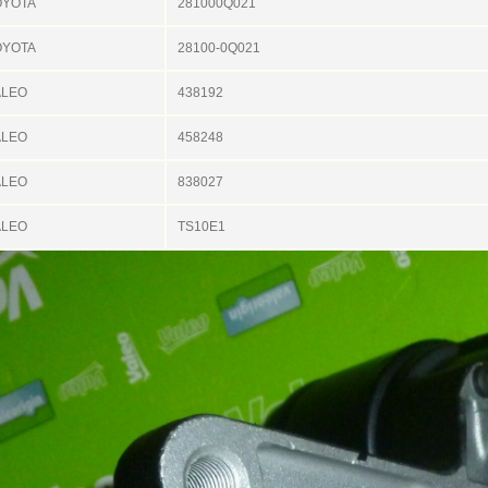
OYOTA
281000Q021
OYOTA
28100-0Q021
ALEO
438192
ALEO
458248
ALEO
838027
ALEO
TS10E1