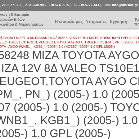
,
210.5771.160
,
210.5740.905
,
210.5740.515
| Fax
210.5777.143
| E-mail
info@unisale.gr
αγωγή & Εμπορία
Κ
κτρινών Ειδών
Η εταιρεία μας
Υπηρεσίες
Εγγύηση
π
οκινήτου & Μηχανημάτων
/
/
/
/
κή Σελίδα
ΜΙΖΕΣ & ΑΝΤΑΛΛΑΚΤΙΚΑ
ΜΙΖΕΣ STARTERS
ΜΙΖΕΣ ΕΠΙΒΑΤΙΚΩΝ
PEUGEO
ALEO TS10E1 CITROEN, PEUGEOT,TOYOTA AYGO CITROEN - C1 (PM_, PN_) (2005-) 1.0 (
TA - AYGO (WNB1_, KGB1_) (2005-) 1.0 (KGB10) (2005-) 1.0 GPL (2005-)
58248 ΜΙΖΑ TOYOTA AYGO
IZA 12V 8Δ VALEO TS10E
EUGEOT,TOYOTA AYGO CI
PM_, PN_) (2005-) 1.0 (20
07 (2005-) 1.0 (2005-) TO
WNB1_, KGB1_) (2005-) 1.
2005-) 1.0 GPL (2005-)