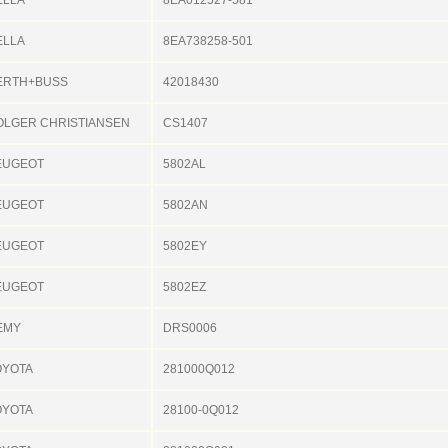
ELLA
8EA738258-501
ERTH+BUSS
42018430
OLGER CHRISTIANSEN
CS1407
EUGEOT
5802AL
EUGEOT
5802AN
EUGEOT
5802EY
EUGEOT
5802EZ
EMY
DRS0006
OYOTA
281000Q012
OYOTA
28100-0Q012