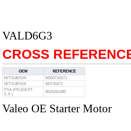
VALD6G3
CROSS REFERENC
OEM
REFERENCE
MITSUBISHI
M000T45071
MITSUBISHI
M0T45071
PSA (PEUGEOT
9626261480
S.A.)
Valeo OE Starter Motor