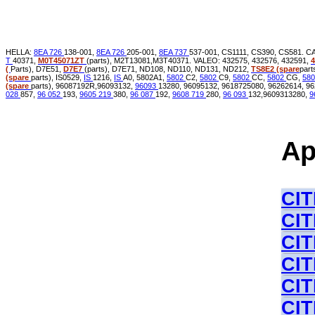
HELLA:
8EA 726
138-001,
8EA 726
205-001,
8EA 737
537-001, CS1111, CS390, CS581. 
T
40371,
M0T45071ZT
(parts), M2T13081,M3T40371. VALEO: 432575, 432576, 432591,
(
Parts), D7E51,
D7E7
(parts), D7E71, ND108, ND110, ND131, ND212,
TS8E2
(spare
part
(spare
parts), IS0529,
IS
1216,
IS
A0, 5802A1,
5802
C2,
5802
C9,
5802
CC,
5802
CG,
58
(spare
parts), 96087192R,96093132,
96093
13280, 96095132, 9618725080, 96262614, 9
028
857,
96 052
193,
9605 219
380,
96 087
192,
9608 719
280,
96 093
132,9609313280,
9
Ap
CIT
CI
CI
CI
CI
CI