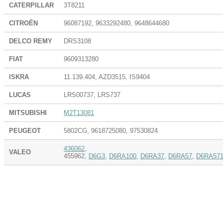
CATERPILLAR
3T8211
CITROËN
96087192, 9633292480, 9648644680
DELCO REMY
DRS3108
FIAT
9609313280
ISKRA
11.139.404, AZD3515, IS9404
LUCAS
LRS00737, LRS737
MITSUBISHI
M2T13081
PEUGEOT
5802CG, 9618725080, 97530824
436062
,
VALEO
455962,
D6G3
,
D6RA100
,
D6RA37
,
D6RA57
,
D6RA57