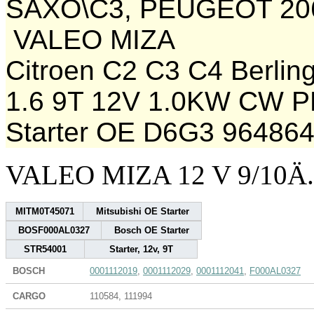
SAXO\C3, PEUGEOT 206
VALEO MIZA
Citroen C2 C3 C4 Berling
1.6 9T 12V 1.0KW CW 
Starter OE D6G3 96486
VALEO MIZA 12 V 9/10Ä
MITM0T45071
Mitsubishi OE Starter
BOSF000AL0327
Bosch OE Starter
STR54001
Starter, 12v, 9T
BOSCH
0001112019
,
0001112029
,
0001112041
,
F000AL0327
CARGO
110584, 111994