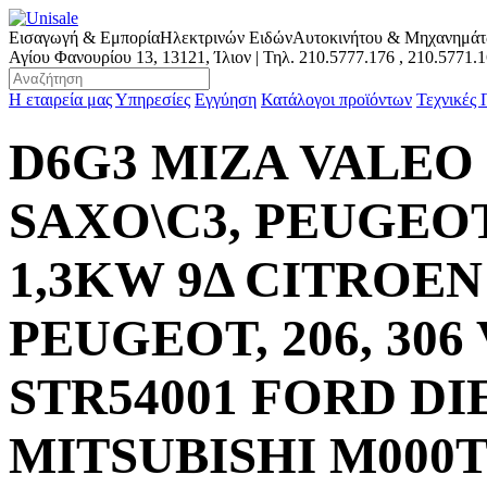
Εισαγωγή & Εμπορία
Ηλεκτρινών Ειδών
Αυτοκινήτου & Μηχανημά
Αγίου Φανουρίου 13, 13121, Ίλιον | Τηλ.
210.5777.176
,
210.5771.
Η εταιρεία μας
Υπηρεσίες
Εγγύηση
Κατάλογοι προϊόντων
Τεχνικές
D6G3 ΜΙΖΑ VALEO 
SAXO\C3, PEUGEOT 
1,3KW 9Δ CITROEN 
PEUGEOT, 206, 306
STR54001 FORD DI
MITSUBISHI M000T