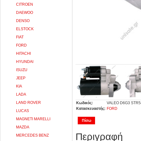
CITROEN
DAEWOO
DENSO
ELSTOCK
FIAT
FORD
HITACHI
HYUNDAI
ISUZU
JEEP
KIA
LADA
LAND ROVER
Κωδικός:
VALEO D6G3 STR540
Κατασκευαστής:
FORD
LUCAS
MAGNETI MARELLI
Πίσω
MAZDA
Περιγραφή
MERCEDES BENZ