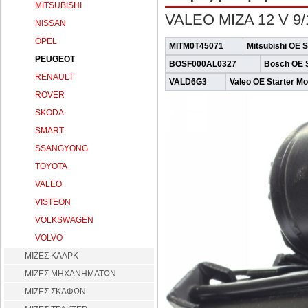
MITSUBISHI
VALEO MIZA 12 V 9
NISSAN
OPEL
MITM0T45071
Mitsubishi OE S
PEUGEOT
BOSF000AL0327
Bosch OE S
RENAULT
VALD6G3
Valeo OE Starter Mo
ROVER
SKODA
SMART
SSANGYONG
TOYOTA
VALEO
VISTEON
VOLKSWAGEN
VOLVO
ΜΙΖΕΣ ΚΛΑΡΚ
ΜΙΖΕΣ ΜΗΧΑΝΗΜΑΤΩΝ
ΜΙΖΕΣ ΣΚΑΦΩΝ