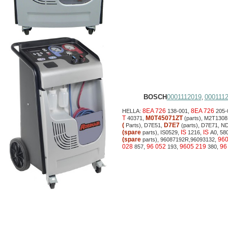
BOSCH
0001112019
000111
,
8EA 726
8EA 726
HELLA:
138-001,
205-
T
M0T45071ZT
40371,
(parts), M2T130
(
D7E7
Parts), D7E51,
(parts), D7E71, 
(spare
IS
IS
parts), IS0529,
1216,
A0, 58
(spare
96
parts), 96087192R,96093132,
028
96 052
9605 219
96
857,
193,
380,