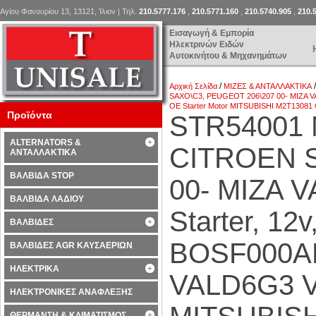
Αγίου Φανουρίου 13, 13121, Ίλιον | Τηλ.
210.5777.176
,
210.5771.160
,
210.5740.905
,
210.
Εισαγωγή & Εμπορία
Ηλεκτρινών Ειδών
Αυτοκινήτου & Μηχανημάτων
/
Αρχική Σελίδα
ΜΙΖΕΣ & ΑΝΤΑΛΛΑΚΤΙΚΑ
SAXO\C3, PEUGEOT 206\207 00- ΜΙΖΑ VA
OE Starter Motor MITSUBISHI M2T13081
Προϊόντα
STR54001 
ALTERNATORS &
CITROEN S
ΑΝΤΑΛΛΑΚΤΙΚΑ
ΒΑΛΒΙΔΑ STOP
00- ΜΙΖΑ 
ΒΑΛΒΙΔΑ ΛΑΔΙΟΥ
Starter, 1
ΒΑΛΒΙΔΕΣ
BOSF000AL
ΒΑΛΒΙΔΕΣ AGR ΚΑΥΣΑΕΡΙΩΝ
ΗΛΕΚΤΡΙΚΑ
VALD6G3 Va
ΗΛΕΚΤΡΟΝΙΚΕΣ ΑΝΑΦΛΕΞΗΣ
ΘΕΡΜΑΝΣΗ & ΚΛΙΜΑΤΙΣΜΟΣ