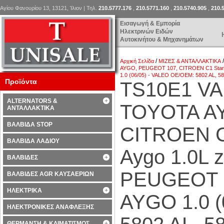
Αγίου Φανουρίου 13, 13121, Ίλιον | Τηλ.
210.5777.176
,
210.5771.160
,
210.5740.905
,
210.
Εισαγωγή & Εμπορία
Ηλεκτρινών Ειδών
Αυτοκινήτου & Μηχανημάτων
/
Αρχική Σελίδα
ΜΙΖΕΣ & ΑΝΤΑΛΛΑΚΤΙΚΑ
AYGO, PEUGEOT 107, CITROEN C1 Starte
1.0 (06/05) - VALEO OE/OEM: 5802 AL, 5
Προϊόντα
TS10E1 VA
ALTERNATORS &
TOYOTA A
ΑΝΤΑΛΛΑΚΤΙΚΑ
ΒΑΛΒΙΔΑ STOP
CITROEN C1
ΒΑΛΒΙΔΑ ΛΑΔΙΟΥ
Aygo 1.0L z
ΒΑΛΒΙΔΕΣ
PEUGEOT 1
ΒΑΛΒΙΔΕΣ AGR ΚΑΥΣΑΕΡΙΩΝ
ΗΛΕΚΤΡΙΚΑ
AYGO 1.0 (
ΗΛΕΚΤΡΟΝΙΚΕΣ ΑΝΑΦΛΕΞΗΣ
ΘΕΡΜΑΝΣΗ & ΚΛΙΜΑΤΙΣΜΟΣ