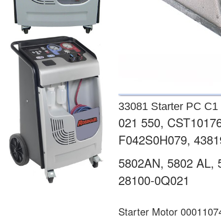
33081 Starter PC C1 
021 550, CST10176
F042S0H079, 4381
5802AN, 5802 AL, 
28100-0Q021