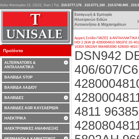
Αγίου Φανουρίου 13, 13121, Ίλιον | Τηλ.
210.5777.176
,
210.5771.160
,
210.5740.905
,
210.
Εισαγωγή & Εμπορία
Ηλεκτρινών Ειδών
Αυτοκινήτου & Μηχανημάτων
/
Αρχική Σελίδα
ΜΙΖΕΣ & ΑΝΤΑΛΛΑΚΤΙΚΑ
HDI 2.2kW @ 4280004810 5802FE 25-401
1630X 5802AH 9664883080 428000-4810 
Προϊόντα
DSN942 D
ALTERNATORS &
406/607/C6
ΑΝΤΑΛΛΑΚΤΙΚΑ
ΒΑΛΒΙΔΑ STOP
428000481
ΒΑΛΒΙΔΑ ΛΑΔΙΟΥ
4280004811
ΒΑΛΒΙΔΕΣ
4811 96385
ΒΑΛΒΙΔΕΣ AGR ΚΑΥΣΑΕΡΙΩΝ
ΗΛΕΚΤΡΙΚΑ
428080481
ΗΛΕΚΤΡΟΝΙΚΕΣ ΑΝΑΦΛΕΞΗΣ
ΘΕΡΜΑΝΣΗ & ΚΛΙΜΑΤΙΣΜΟΣ