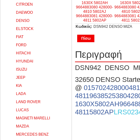
CITROEN
DAEWOO
DENSO
Κωδικός:
DSN942 DENSO ΜΙΖΑ
ELSTOCK
FIAT
Πίσω
FORD
Περιγραφή
HITACHI
HYUNDAI
DSN942 DENSO Μ
ISUZU
JEEP
32650 DENSO Starte
KIA
@
015702
428000481
LADA
4811
9638525380
428
LAND ROVER
1630X
5802AH
96648
LUCAS
4811
5802AP
LRS023
MAGNETI MARELLI
MAZDA
MERCEDES BENZ