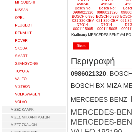
MITSUBISHI
NISSAN
OPEL
PEUGEOT
RENAULT
Κωδικός:
MERCEDES BENZ VALEO D
ROVER
Πίσω
SKODA
SMART
Περιγραφή
SSANGYONG
TOYOTA
0986021320
, BOSC
VALEO
BOSCH BX ΜΙΖΑ M
VISTEON
VOLKSWAGEN
MERCEDES BENZ
VOLVO
MERCEDES-BENZ
ΜΙΖΕΣ ΚΛΑΡΚ
ΜΙΖΕΣ ΜΗΧΑΝΗΜΑΤΩΝ
MERCEDES-BENZ
ΜΙΖΕΣ ΣΚΑΦΩΝ
VALEO 192190