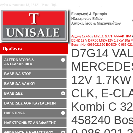
Αγίου Φανουρίου 13, 13121, Ίλιον | Τηλ.
210.5777.176
,
210.5771.160
,
210.5740.905
,
210.
Εισαγωγή & Εμπορία
Ηλεκτρινών Ειδών
Αυτοκινήτου & Μηχανημάτων
/
Αρχική Σελίδα
ΜΙΖΕΣ & ΑΝΤΑΛΛΑΚΤΙΚΑ
BENZ 12 V D7R36 ΜΙΖΑ 12V 1.7KW 10Δ 
Bosch No: 0986021320 BOSCH 0 986 021
Προϊόντα
D7G14 VAL
ALTERNATORS &
MERCEDES
ΑΝΤΑΛΛΑΚΤΙΚΑ
ΒΑΛΒΙΔΑ STOP
12V 1.7K
ΒΑΛΒΙΔΑ ΛΑΔΙΟΥ
CLK, E-CL
ΒΑΛΒΙΔΕΣ
Kombi C 3
ΒΑΛΒΙΔΕΣ AGR ΚΑΥΣΑΕΡΙΩΝ
ΗΛΕΚΤΡΙΚΑ
458240 Bo
ΗΛΕΚΤΡΟΝΙΚΕΣ ΑΝΑΦΛΕΞΗΣ
ΘΕΡΜΑΝΣΗ & ΚΛΙΜΑΤΙΣΜΟΣ