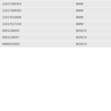
12417589354
BMW
12417589355
BMW
12417616698
BMW
12417617216
BMW
0001138003
BOSCH
0001138047
BOSCH
0986023050
BOSCH
DRS0221
DELCO REMY
LRS02344
LUCAS
7552697
STEYR
7616698
STEYR
STEYR
7589354