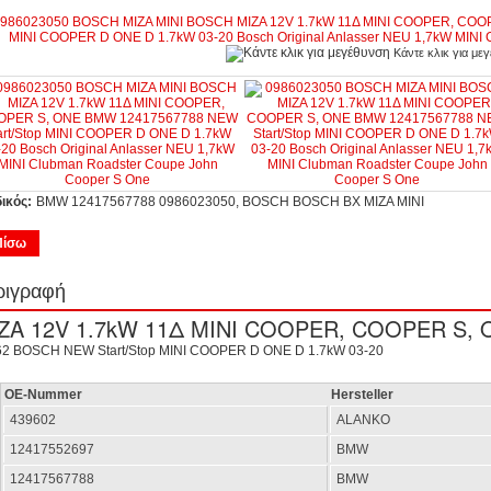
Κάντε κλικ για με
ικός:
BMW 12417567788 0986023050, BOSCH BOSCH BX ΜΙΖΑ MINI
Πίσω
ριγραφή
2 BOSCH NEW Start/Stop MINI COOPER D ONE D 1.7kW 03-20
OE-Nummer
Hersteller
439602
ALANKO
12417552697
BMW
12417567788
BMW