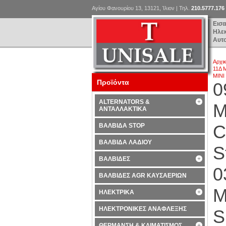
Αγίου Φανουρίου 13, 13121, Ίλιον | Τηλ.
210.5777.176
Εισ
Ηλε
Αυτ
Αρχι
11Δ 
MINI
Προϊόντα
0
ALTERNATORS &
Μ
ΑΝΤΑΛΛΑΚΤΙΚΑ
C
ΒΑΛΒΙΔΑ STOP
ΒΑΛΒΙΔΑ ΛΑΔΙΟΥ
S
ΒΑΛΒΙΔΕΣ
0
ΒΑΛΒΙΔΕΣ AGR ΚΑΥΣΑΕΡΙΩΝ
M
ΗΛΕΚΤΡΙΚΑ
ΗΛΕΚΤΡΟΝΙΚΕΣ ΑΝΑΦΛΕΞΗΣ
S
ΘΕΡΜΑΝΣΗ & ΚΛΙΜΑΤΙΣΜΟΣ