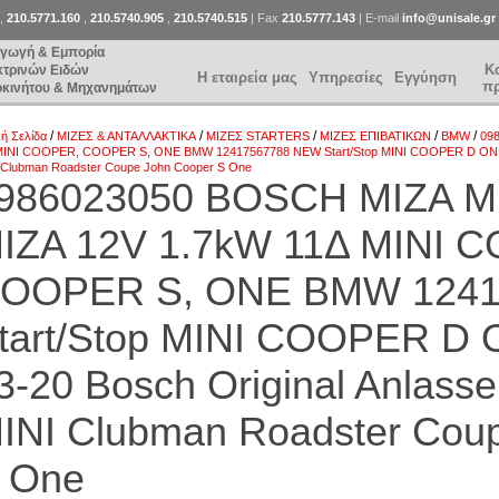
,
210.5771.160
,
210.5740.905
,
210.5740.515
| Fax
210.5777.143
| E-mail
info@unisale.gr
αγωγή & Εμπορία
Κ
κτρινών Ειδών
Η εταιρεία μας
Υπηρεσίες
Εγγύηση
π
οκινήτου & Μηχανημάτων
/
/
/
/
/
κή Σελίδα
ΜΙΖΕΣ & ΑΝΤΑΛΛΑΚΤΙΚΑ
ΜΙΖΕΣ STARTERS
ΜΙΖΕΣ ΕΠΙΒΑΤΙΚΩΝ
BMW
09
MINI COOPER, COOPER S, ONE BMW 12417567788 NEW Start/Stop MINI COOPER D ONE D
 Clubman Roadster Coupe John Cooper S One
986023050 BOSCH ΜΙΖΑ M
ΙΖΑ 12V 1.7kW 11Δ MINI 
OOPER S, ONE BMW 1241
tart/Stop MINI COOPER D
3-20 Bosch Original Anlass
INI Clubman Roadster Cou
 One