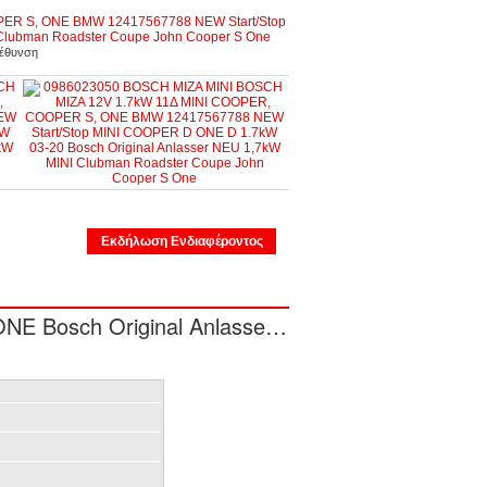
γέθυνση
Εκδήλωση Ενδιαφέροντος
ΜΙΖΑ 12V 1.7kW 11Δ MINI COOPER, COOPER S, ONE Bosch Original Anlasser Neu 1,7kW MINI R56 Mini Clubman R55 Cooper One D Diesel