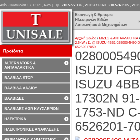
Αγίου Φανουρίου 13, 13121, Ίλιον | Τηλ.
210.5777.176
,
210.5771.160
,
210.5740.905
,
210.
Εισαγωγή & Εμπορία
Ηλεκτρινών Ειδών
Αυτοκινήτου & Μηχανημάτων
/
Αρχική Σελίδα
ΜΙΖΕΣ & ΑΝΤΑΛΛΑΚΤΙΚΑ
2.5kW z11 @ ISUZU 4BB1 028000-5490 D
65262017050
Προϊόντα
02800054
ALTERNATORS &
ISUZU FOR
ΑΝΤΑΛΛΑΚΤΙΚΑ
ΒΑΛΒΙΔΑ STOP
ISUZU 4BB
ΒΑΛΒΙΔΑ ΛΑΔΙΟΥ
17302N 91-
ΒΑΛΒΙΔΕΣ
1753-ND C
ΒΑΛΒΙΔΕΣ AGR ΚΑΥΣΑΕΡΙΩΝ
ΗΛΕΚΤΡΙΚΑ
6526201-70
ΗΛΕΚΤΡΟΝΙΚΕΣ ΑΝΑΦΛΕΞΗΣ
ΘΕΡΜΑΝΣΗ & ΚΛΙΜΑΤΙΣΜΟΣ