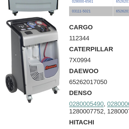
028000-6561
652620
03111-5021
652620
CARGO
112344
CATERPILLAR
7X0994
DAEWOO
65262017050
DENSO
0280005490
,
028000
1280007752, 128000
HITACHI