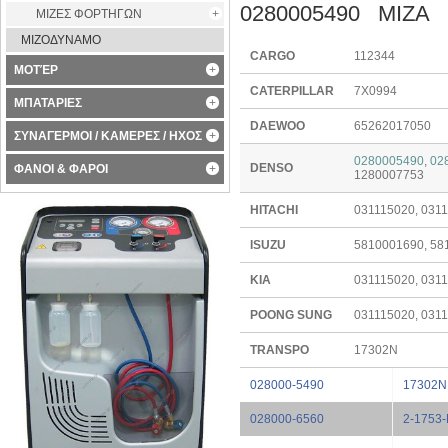
0280005490 ΜΙΖΑ
ΜΙΖΕΣ ΦΟΡΤΗΓΩΝ
ΜΙΖΟΔΥΝΑΜΟ
CARGO
112344
ΜΟΤΈΡ
CATERPILLAR
7X0994
ΜΠΑΤΑΡΙΕΣ
DAEWOO
65262017050
ΣΥΝΑΓΕΡΜΟΙ / ΚΑΜΕΡΕΣ / ΗΧΟΣ
0280005490
,
02
DENSO
ΦΑΝΟΙ & ΦΑΡΟΙ
1280007753
HITACHI
031115020, 031
ISUZU
5810001690, 58
KIA
031115020, 031
POONG SUNG
031115020, 031
TRANSPO
17302N
028000-5490
17302N
028000-6560
2-1753