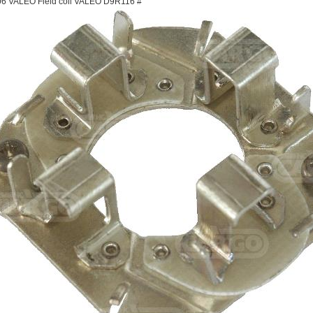
6 VALEO Field coil VALEO D9R116 #