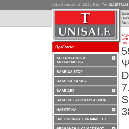
Αγίου Φανουρίου 13, 13121, Ίλιον | Τηλ.
210.5777.176
Εισ
Ηλε
Αυτ
Αρχι
ΨΥΚΤ
3803
Προϊόντα
5
ALTERNATORS &
Ψ
ΑΝΤΑΛΛΑΚΤΙΚΑ
D
ΒΑΛΒΙΔΑ STOP
ΒΑΛΒΙΔΑ ΛΑΔΙΟΥ
7
ΒΑΛΒΙΔΕΣ
S
ΒΑΛΒΙΔΕΣ AGR ΚΑΥΣΑΕΡΙΩΝ
3
ΗΛΕΚΤΡΙΚΑ
ΗΛΕΚΤΡΟΝΙΚΕΣ ΑΝΑΦΛΕΞΗΣ
ΘΕΡΜΑΝΣΗ & ΚΛΙΜΑΤΙΣΜΟΣ