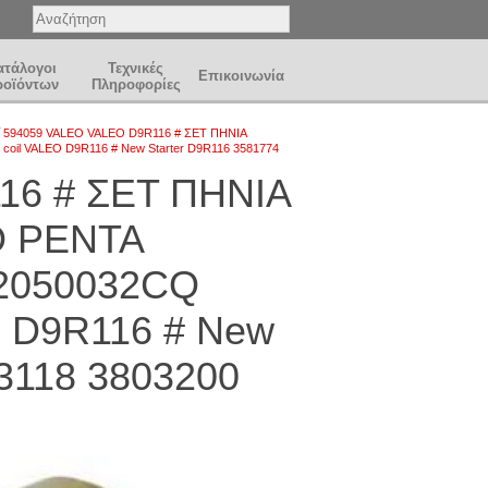
ατάλογοι
Τεχνικές
Επικοινωνία
ροϊόντων
Πληροφορίες
/
594059 VALEO VALEO D9R116 # ΣΕΤ ΠΗΝΙΑ
il VALEO D9R116 # New Starter D9R116 3581774
16 # ΣΕΤ ΠΗΝΙΑ
 PENTA
2050032CQ
EO D9R116 # New
03118 3803200