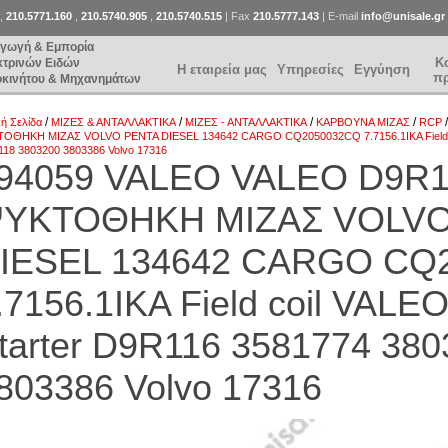
,
210.5771.160
,
210.5740.905
,
210.5740.515
| Fax
210.5777.143
| E-mail
info@unisale.gr
αγωγή & Εμπορία
Κ
κτρινών Ειδών
Η εταιρεία μας
Υπηρεσίες
Εγγύηση
π
οκινήτου & Μηχανημάτων
/
/
/
/
κή Σελίδα
ΜΙΖΕΣ & ΑΝΤΑΛΛΑΚΤΙΚΑ
ΜΙΖΕΣ - ΑΝΤΑΛΛΑΚΤΙΚΑ
ΚΑΡΒΟΥΝΑ ΜΙΖΑΣ
RCP
ΟΘΗΚΗ ΜΙΖΑΣ VOLVO PENTA DIESEL 134642 CARGO CQ2050032CQ 7.7156.1IKA Field co
118 3803200 3803386 Volvo 17316
94059 VALEO VALEO D9R1
ΥΚΤΟΘΗΚΗ ΜΙΖΑΣ VOLVO
IESEL 134642 CARGO CQ
.7156.1IKA Field coil VAL
tarter D9R116 3581774 38
803386 Volvo 17316