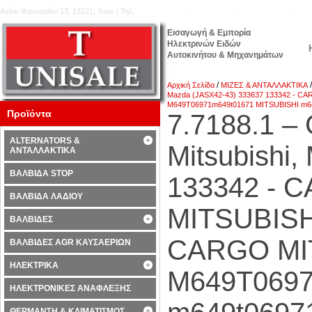
Αγίου Φανουρίου 13, 13121, Ίλιον | Τηλ.
210.5777.176
,
210.5771.160
,
210.5740.905
,
210.
Εισαγωγή & Εμπορία
Ηλεκτρινών Ειδών
Αυτοκινήτου & Μηχανημάτων
/
Αρχική Σελίδα
ΜΙΖΕΣ & ΑΝΤΑΛΛΑΚΤΙΚΑ
Mazda (JASX42-43) 333637 133342 - C
M649T06971m649t01671 MITSUBISHI m6
Προϊόντα
7.7188.1 
ALTERNATORS &
Mitsubishi
ΑΝΤΑΛΛΑΚΤΙΚΑ
ΒΑΛΒΙΔΑ STOP
133342 - C
ΒΑΛΒΙΔΑ ΛΑΔΙΟΥ
MITSUBISH
ΒΑΛΒΙΔΕΣ
CARGO MIT
ΒΑΛΒΙΔΕΣ AGR ΚΑΥΣΑΕΡΙΩΝ
ΗΛΕΚΤΡΙΚΑ
M649T0697
ΗΛΕΚΤΡΟΝΙΚΕΣ ΑΝΑΦΛΕΞΗΣ
ΘΕΡΜΑΝΣΗ & ΚΛΙΜΑΤΙΣΜΟΣ