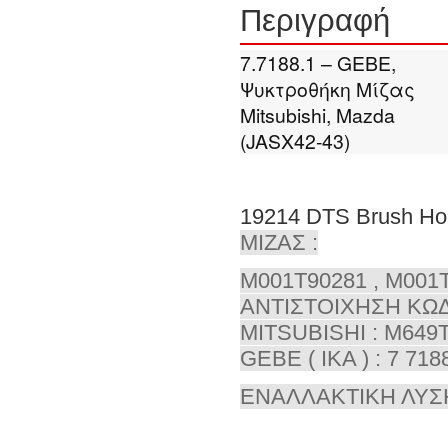
Περιγραφή
7.7188.1 – GEBE,
Ψυκτροθήκη Μίζας
Mitsubishi, Mazda
(JASX42-43)
19214 DTS Brush H
ΜΙΖΑΣ :
M001T90281 , M001T
ΑΝΤΙΣΤΟΙΧΗΣΗ ΚΩΔ
MITSUBISHI : M649T
GEBE ( IKA ) : 7 718
ΕΝΑΛΛΑΚΤΙΚΗ ΛΥΣΗ