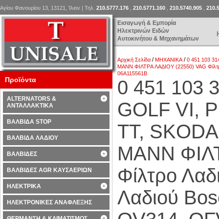
Αγίου Φανουρίου 13, 13121, Ίλιον | Τηλ.
210.5777.176
,
210.5771.160
,
210.5740.905
,
210.
Εισαγωγή & Εμπορία
Ηλεκτρινών Ειδών
Αυτοκινήτου & Μηχανημάτων
/
/
Αρχική Σελίδα
ΜΗΧΑΝΙΚΑ
0 451 103 3
MANN ΦΙΛΤΡA ΛΑΔΙΟΥ (22550) VAG Φίλτρο
06A115561B
Προϊόντα
0 451 103
ALTERNATORS &
GOLF VI, P
ΑΝΤΑΛΛΑΚΤΙΚΑ
ΒΑΛΒΙΔΑ STOP
TT, SKODA
ΒΑΛΒΙΔΑ ΛΑΔΙΟΥ
MANN ΦΙΛΤ
ΒΑΛΒΙΔΕΣ
Φίλτρο Λαδ
ΒΑΛΒΙΔΕΣ AGR ΚΑΥΣΑΕΡΙΩΝ
ΗΛΕΚΤΡΙΚΑ
Λαδιού Βοs
ΗΛΕΚΤΡΟΝΙΚΕΣ ΑΝΑΦΛΕΞΗΣ
ΘΕΡΜΑΝΣΗ & ΚΛΙΜΑΤΙΣΜΟΣ