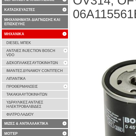
OV314, OF
06A115561
ΚΑΤΑΣΚΕΥΑΣΤΕΣ
ΜΗΧΑΝΗΜΑΤΑ ΔΙΑΓΝΩΣΗΣ ΚΑΙ
ΕΠΙΣΚΕΥΗΣ
ΜΗΧΑΝΙΚΑ
DIESEL ΜΠΕΚ
ΑΝΤΛΙΕΣ INJECTION BOSCH
VDO
ΔΙΣΚΟΠΛΑΚΕΣ ΑΥΤΟΚΙΝΗΤΩΝ
ΙΜΑΝΤΕΣ ΔΥΝΑΜΟΥ CONTITECH
ΛΙΠΑΝΤΙΚΑ
ΠΡΟΘΕΡΜΑΝΣΕΙΣ
ΤΑΚΑΚΙΑ ΑΥΤΟΚΙΝΗΤΩΝ
ΥΔΡΑΥΛΙΚΕΣ ΑΝΤΛΙΕΣ
ΗΛΕΚΤΡΟΒΑΛΒΙΔΕΣ
ΦΙΛΤΡΟ ΛΑΔΙΟΥ
ΜΙΖΕΣ & ΑΝΤΑΛΛΑΚΤΙΚΑ
ΜΟΤΈΡ