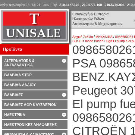
Αγίου Φανουρίου 13, 13121, Ίλιον | Τηλ.
210.5777.176
,
210.5771.160
,
210.5740.905
,
210.
Εισαγωγή & Εμπορία
Ηλεκτρινών Ειδών
Αυτοκινήτου & Μηχανημάτων
/
/
Αρχική Σελίδα
ΜΗΧΑΝΙΚΑ
0986580261 
BOSCH made Bosch Hugh El pump fuel 
098658026
Προϊόντα
PSA 09865
ALTERNATORS &
ΑΝΤΑΛΛΑΚΤΙΚΑ
ΒΕΝΖ.ΚΑΥΣ
ΒΑΛΒΙΔΑ STOP
ΒΑΛΒΙΔΑ ΛΑΔΙΟΥ
Peugeot 3
ΒΑΛΒΙΔΕΣ
El pump fu
ΒΑΛΒΙΔΕΣ AGR ΚΑΥΣΑΕΡΙΩΝ
0986580261
ΗΛΕΚΤΡΙΚΑ
ΗΛΕΚΤΡΟΝΙΚΕΣ ΑΝΑΦΛΕΞΗΣ
CITROËN 1
ΘΕΡΜΑΝΣΗ & ΚΛΙΜΑΤΙΣΜΟΣ