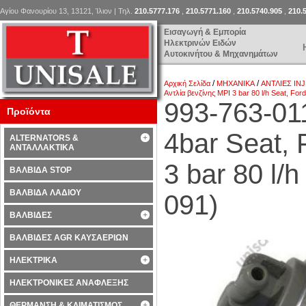
Αγίου Φανουρίου 13, 13121, Ίλιον | Τηλ.
210.5777.176
,
210.5771.160
,
210.5740.905
,
210.
Εισαγωγή & Εμπορία
Ηλεκτρινών Ειδών
Αυτοκινήτου & Μηχανημάτων
/
/
Αρχική Σελίδα
ΜΗΧΑΝΙΚΑ
ΑΝΤΛΙΕΣ IN
Aντλία βενζίνης MPI 3 bar 80 l/h Seat, Fo
993-763-01
Προϊόντα
4bar Seat, 
ALTERNATORS &
ΑΝΤΑΛΛΑΚΤΙΚΑ
3 bar 80 l/
ΒΑΛΒΙΔΑ STOP
ΒΑΛΒΙΔΑ ΛΑΔΙΟΥ
091)
ΒΑΛΒΙΔΕΣ
ΒΑΛΒΙΔΕΣ AGR ΚΑΥΣΑΕΡΙΩΝ
ΗΛΕΚΤΡΙΚΑ
ΗΛΕΚΤΡΟΝΙΚΕΣ ΑΝΑΦΛΕΞΗΣ
ΘΕΡΜΑΝΣΗ & ΚΛΙΜΑΤΙΣΜΟΣ