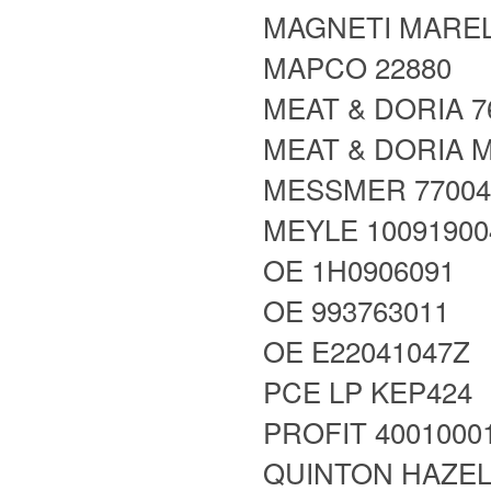
MAGNETI MARELL
MAPCO 22880
MEAT & DORIA 7
MEAT & DORIA 
MESSMER 7700
MEYLE 1009190
OE 1H0906091
OE 993763011
OE E22041047Z
PCE LP KEP424
PROFIT 4001000
QUINTON HAZEL