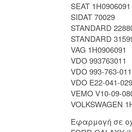
SEAT 1H090609
SIDAT 70029
STANDARD 2288
STANDARD 3159
VAG 1H0906091
VDO 993763011
VDO 993-763-01
VDO E22-041-02
VEMO V10-09-08
VOLKSWAGEN 1H
Εφαρμογή σε ο