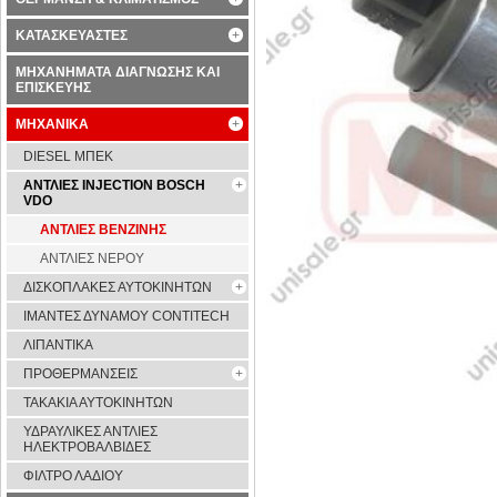
ΚΑΤΑΣΚΕΥΑΣΤΕΣ
ΜΗΧΑΝΗΜΑΤΑ ΔΙΑΓΝΩΣΗΣ ΚΑΙ
ΕΠΙΣΚΕΥΗΣ
ΜΗΧΑΝΙΚΑ
DIESEL ΜΠΕΚ
ΑΝΤΛΙΕΣ INJECTION BOSCH
VDO
ΑΝΤΛΙΕΣ ΒΕΝΖΙΝΗΣ
ΑΝΤΛΙΕΣ ΝΕΡΟΥ
ΔΙΣΚΟΠΛΑΚΕΣ ΑΥΤΟΚΙΝΗΤΩΝ
ΙΜΑΝΤΕΣ ΔΥΝΑΜΟΥ CONTITECH
ΛΙΠΑΝΤΙΚΑ
ΠΡΟΘΕΡΜΑΝΣΕΙΣ
ΤΑΚΑΚΙΑ ΑΥΤΟΚΙΝΗΤΩΝ
ΥΔΡΑΥΛΙΚΕΣ ΑΝΤΛΙΕΣ
ΗΛΕΚΤΡΟΒΑΛΒΙΔΕΣ
ΦΙΛΤΡΟ ΛΑΔΙΟΥ