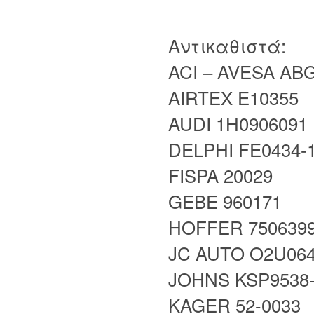
Αντικαθιστά:
ACI – AVESA AB
AIRTEX E10355
AUDI 1H0906091
DELPHI FE0434-
FISPA 20029
GEBE 960171
HOFFER 750639
JC AUTO O2U06
JOHNS KSP9538
KAGER 52-0033